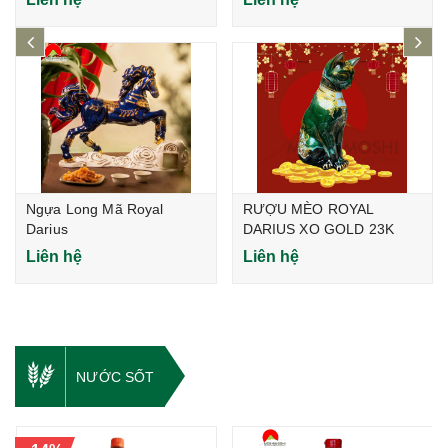
prev
ne
Ngựa Long Mã Royal
RƯỢU MÈO ROYAL
Darius
DARIUS XO GOLD 23K
(Phiên bản Limited)
Liên hệ
Liên hệ
NƯỚC SỐT