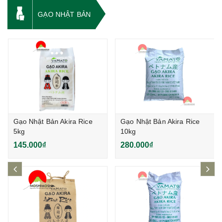
GẠO NHẬT BẢN
Gạo Nhật Bản Akira Rice
Gạo Nhật Bản Akira Rice
5kg
10kg
145.000₫
280.000₫
prev
ne