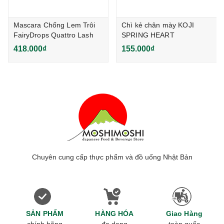
Mascara Chống Lem Trôi
Chì kẻ chân mày KOJI
FairyDrops Quattro Lash
SPRING HEART
5g Nhật Bản
EYEBROW PENCIL (O)
418.000₫
155.000₫
Chuyên cung cấp thực phẩm và đồ uống Nhật Bản
SẢN PHẨM
HÀNG HÓA
Giao Hàng
chính hãng
đa dạng
toàn quốc