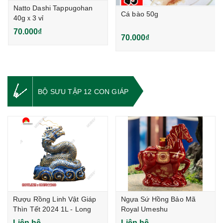
Natto Dashi Tappugohan
Cá bào 50g
40gｘ3 vỉ
70.000₫
70.000₫
BỘ SƯU TẬP 12 CON GIÁP
Rượu Rồng Linh Vật Giáp
Ngựa Sứ Hồng Bảo Mã
Thìn Tết 2024 1L - Long
Royal Umeshu
Vân Hội Lộc
Liên hệ
Liên hệ