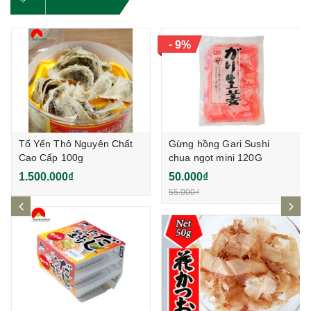
-
9%
Tổ Yến Thô Nguyên Chất
Gừng hồng Gari Sushi
Cao Cấp 100g
chua ngọt mini 120G
1.500.000₫
50.000₫
55.000₫
prev
ne