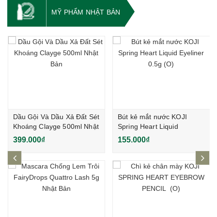
MỸ PHẨM NHẬT BẢN
Dầu Gội Và Dầu Xả Đất Sét
Bút kẻ mắt nước KOJI
Khoáng Clayge 500ml Nhật
Spring Heart Liquid
Bản
Eyeliner 0.5g (O)
399.000₫
155.000₫
prev
ne