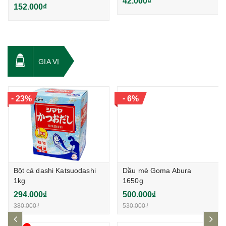
42.000₫
152.000₫
GIA VỊ
-
-
23%
6%
Bột cá dashi Katsuodashi
Dầu mè Goma Abura
1kg
1650g
294.000₫
500.000₫
380.000₫
530.000₫
prev
ne