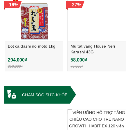
-
-
16%
27%
Bột cá dashi no moto 1kg
Mù tạt vàng House Neri
Karashi 43G
294.000₫
58.000₫
350.000₫
79.000₫
CHĂM SÓC SỨC KHỎE