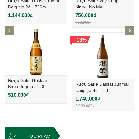
Rượu Sake Dassai Junmai
Rượu Sake Vảy Vàng
Daiginjo 23 - 720ml
Kinryu No Mai
Junkinpakuiri 1,8L
1.144.000₫
750.000₫
798.000₫
prev
ne
-
13%
Rượu Sake Hokkan
Rượu Sake Dassai Junmai
Kachofugetsu 1L8
Daiginjo 45 - 1L8
510.000₫
1.740.000₫
2.000.000₫
THỰC PHẨM