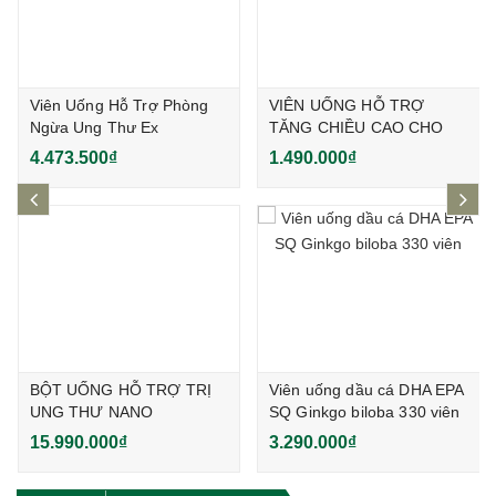
Viên Uống Hỗ Trợ Phòng
VIÊN UỐNG HỖ TRỢ
Ngừa Ung Thư Ex
TĂNG CHIỀU CAO CHO
Fucoidan Nhật Bản
TRẺ NANO GROWTH
4.473.500₫
1.490.000₫
HABIT EX 120 viên
prev
ne
BỘT UỐNG HỖ TRỢ TRỊ
Viên uống dầu cá DHA EPA
UNG THƯ NANO
SQ Ginkgo biloba 330 viên
FUCOIDAN KENGEN THẾ
15.990.000₫
3.290.000₫
HỆ MỚI