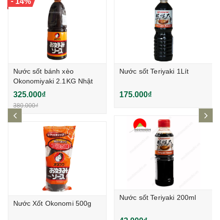
-
14%
Nước sốt bánh xèo
Nước sốt Teriyaki 1Lít
Okonomiyaki 2.1KG Nhật
Bản
325.000₫
175.000₫
380.000₫
prev
ne
Nước sốt Teriyaki 200ml
Nước Xốt Okonomi 500g