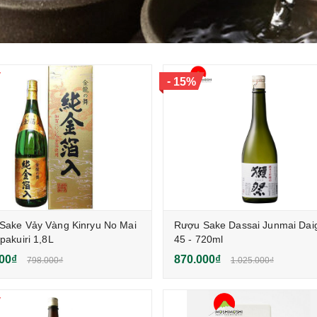
-
15%
Sake Vảy Vàng Kinryu No Mai
Rượu Sake Dassai Junmai Daig
pakuiri 1,8L
45 - 720ml
00₫
870.000₫
798.000₫
1.025.000₫