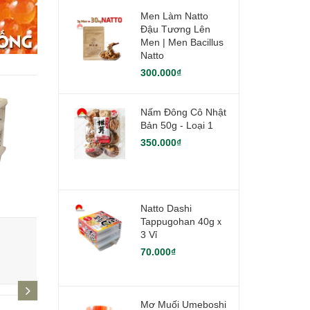
Men Làm Natto
Đậu Tương Lên
Men | Men Bacillus
Natto
300.000₫
Nấm Đông Cô Nhật
Bản 50g - Loại 1
350.000₫
Natto Dashi
Tappugohan 40gｘ
Rong biển tẩm gia vị ăn liền Ajitsu
Sủi cảo nhâ
3 Vỉ
nori - Bịch 70 gói
70.000₫
270.000₫
66.000₫
next
Mơ Muối Umeboshi