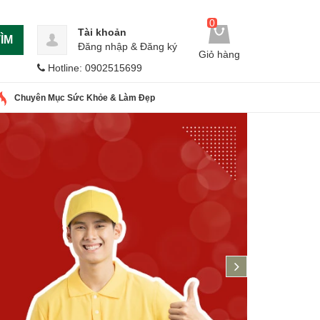
0
Tài khoản
ÌM
Đăng nhập
&
Đăng ký
Giỏ hàng
Hotline: 0902515699
Chuyên Mục Sức Khỏe & Làm Đẹp
next