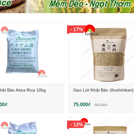
-
17%
ật Bản Akira Rice 10kg
Gạo Lứt Nhật Bản (Koshihikari
00₫
75.000₫
90.000₫
-
12%