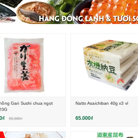
hồng Gari Sushi chua ngọt
Natto Asaichiban 40g x3 vỉ
120G
0₫
65.000₫
55.000₫