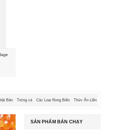
lage
Rượu Sake Chita Nenohi Gura
Rượu Sake 
Otokoyama 14.5% 1L8
570.000₫
689.000₫
630.000₫
hật Bản
Trứng cá
Các Loại Rong Biển
Thức Ăn Liền
SẢN PHẨM BÁN CHẠY