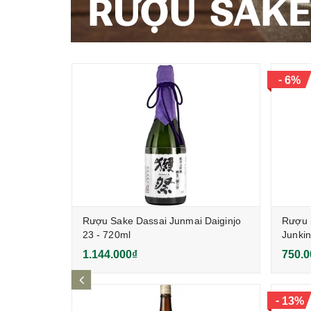
-
6%
kling
Rượu Sake Dassai Junmai Daiginjo
Rượu 
23 - 720ml
Junkin
1.144.000₫
750.0
prev
-
13%