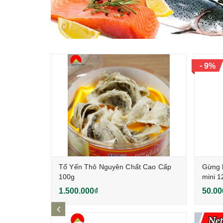
-
9%
 Wakame
Tổ Yến Thô Nguyên Chất Cao Cấp
Gừng 
100g
mini 
1.500.000₫
50.00
prev