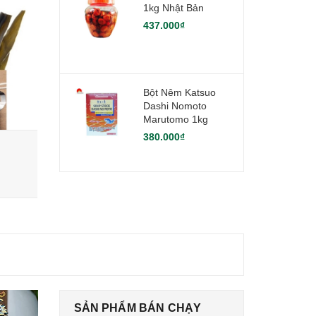
1kg Nhật Bản
437.000₫
Bột Nêm Katsuo
Dashi Nomoto
Marutomo 1kg
380.000₫
Nấm Đông Cô Nhật Bản 70g - Loại 1
Nấm Đông C
480.000₫
350.000₫
SẢN PHẨM BÁN CHẠY