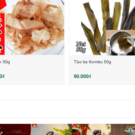
o 50g
Tảo bẹ Kombu 50g
0₫
90.000₫