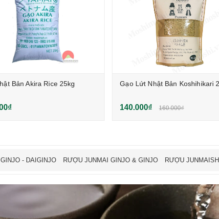
ật Bản Akira Rice 25kg
Gạo Lứt Nhật Bản Koshihikari 
00₫
140.000₫
160.000₫
GINJO - DAIGINJO
RƯỢU JUNMAI GINJO & GINJO
RƯỢU JUNMAIS