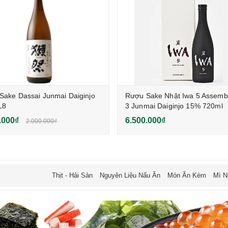
Sake Dassai Junmai Daiginjo
Rượu Sake Nhật Iwa 5 Assemb
L8
3 Junmai Daiginjo 15% 720ml
.000₫
6.500.000₫
2.000.000₫
Thịt - Hải Sản
Nguyên Liệu Nấu Ăn
Món Ăn Kèm
Mì N