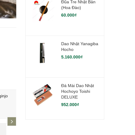
Đũa Tre Nhật Bản
(hoa Đào)
60.000₫
Dao Nhật Yanagiba
Hocho
5.160.000₫
Đá Mài Dao Nhật
Hochoyo Toishi
injo
Rượu Sake Kuromatsu Hakushika
Rượu Sake 
DELUXE
Junmai 1.8L
952.000₫
600.000₫
1.500.000
next
-
-
10%
3%