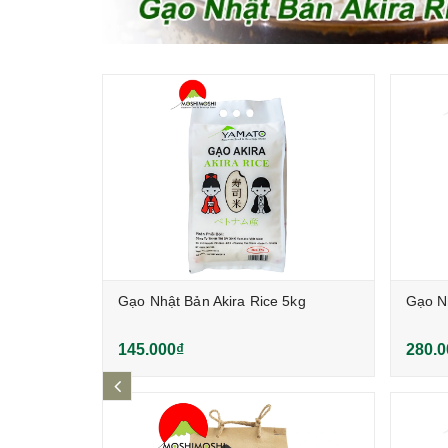
khô 10kg
Gạo Nhật Bản Akira Rice 5kg
Gạo Nh
145.000₫
280.0
prev