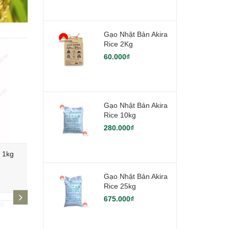
Gạo Nhật Bản Akira
Rice 2Kg
60.000₫
Gạo Nhật Bản Akira
Rice 10kg
280.000₫
) 1kg
Combo Ăn Thực Dưỡng Chay Nhật
Gạo Akira 
Bản
Gạo Nhật Bản Akira
348.000₫
230.000₫
Rice 25kg
next
675.000₫