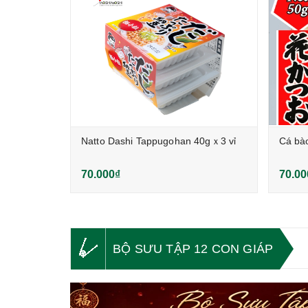
0g
Natto Dashi Tappugohan 40gｘ3 vỉ
Cá bà
70.000₫
70.00
BỘ SƯU TẬP 12 CON GIÁP