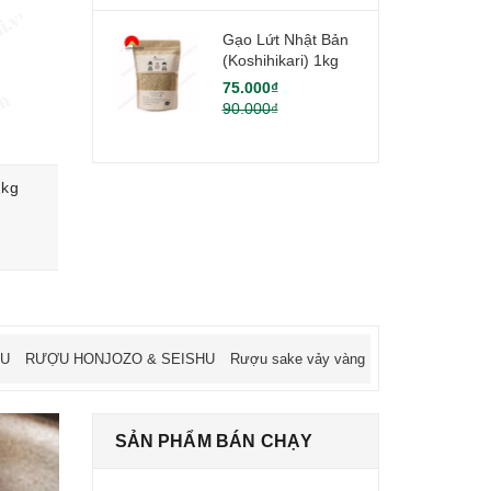
Gạo Lứt Nhật Bản
(Koshihikari) 1kg
75.000₫
90.000₫
2kg
Gạo Akira Rice Nhật Bản Khô 5kg
115.000₫
HU
RƯỢU HONJOZO & SEISHU
Rượu sake vảy vàng
SẢN PHẨM BÁN CHẠY