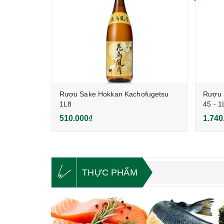
ai Nigori
Rượu Sake Hokkan Kachofugetsu
Rượu 
1L8
45 - 1
510.000₫
1.740
THỰC PHẨM