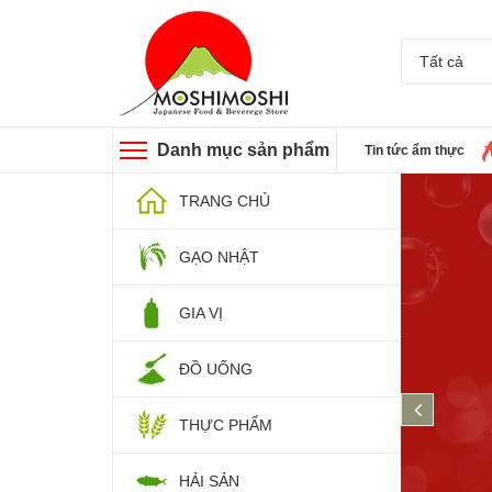
Tất cả
Danh mục sản phẩm
Tin tức ẩm thực
TRANG CHỦ
GẠO NHẬT
GIA VỊ
ĐỒ UỐNG
prev
THỰC PHẨM
HẢI SẢN