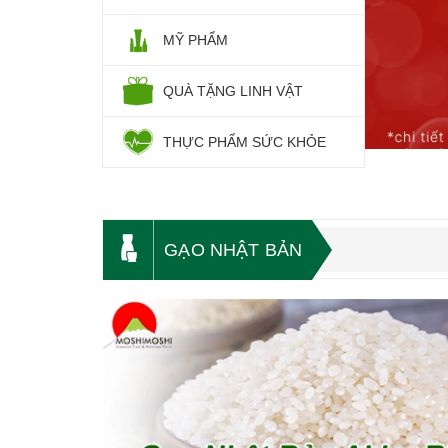
MỸ PHẨM
QUÀ TẶNG LINH VẬT
THỰC PHẨM SỨC KHỎE
GẠO NHẬT BẢN