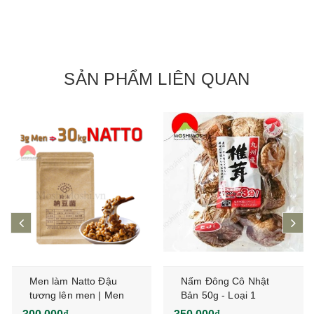
SẢN PHẨM LIÊN QUAN
prev
ne
Men làm Natto Đậu
Nấm Đông Cô Nhật
tương lên men | Men
Bản 50g - Loại 1
Bacillus Natto