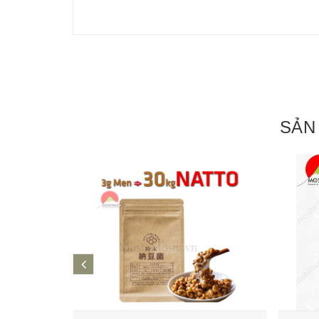
SẢN
prev