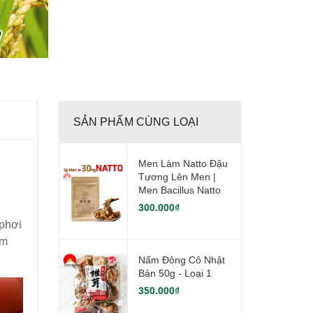
SẢN PHẨM CÙNG LOẠI
Men Làm Natto Đậu
Tương Lên Men |
Men Bacillus Natto
300.000₫
 phơi
âm
Nấm Đông Cô Nhật
Bản 50g - Loại 1
350.000₫