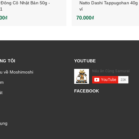
Đông Cô Nhật Bản 50g -
Natto Dashi Tappugohan 40
 1
vỉ
00₫
70.000₫
NG TÔI
YOUTUBE
ệu về Moshimoshi
̉m
FACEBOOK
t
Dụng