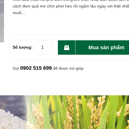
cách đem quả mơ chín phơi héo rồi ngâm lâu ngày với thật nhi
muối....
Mua sản phẩm
Số lượng:
0902 515 699
Gọi
để được trợ giúp