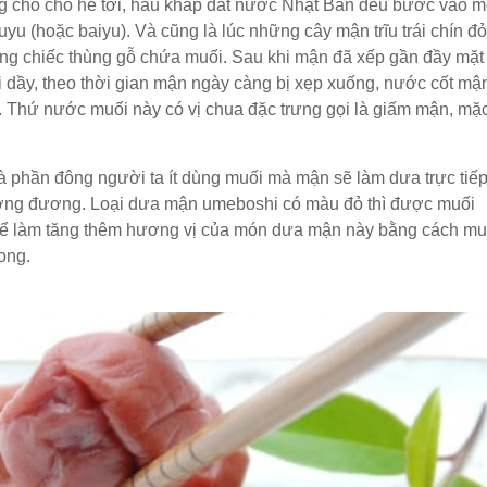
g chỗ cho hè tới, hầu khắp đất nước Nhật Bản đều bước vào m
suyu (hoặc baiyu). Và cũng là lúc những cây mận trĩu trái chín đỏ
ng chiếc thùng gỗ chứa muối. Sau khi mận đã xếp gần đầy mặt
i dầy, theo thời gian mận ngày càng bị xẹp xuống, nước cốt mậ
n. Thứ nước muối này có vị chua đặc trưng gọi là giấm mận, mặ
phần đông người ta ít dùng muối mà mận sẽ làm dưa trực tiếp
tương đương. Loại dưa mận umeboshi có màu đỏ thì được muối
ó thể làm tăng thêm hương vị của món dưa mận này bằng cách mu
ong.