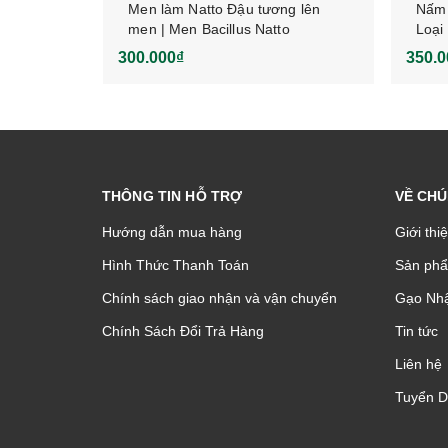
3g x 44
Men làm Natto Đậu tương lên
Nấm 
men | Men Bacillus Natto
Loại
300.000₫
350.0
THÔNG TIN HỖ TRỢ
VỀ CHÚ
Hướng dẫn mua hàng
Giới thi
Hình Thức Thanh Toán
Sản phâ
Chính sách giao nhận và vận chuyển
Gạo Nhậ
Chính Sách Đổi Trả Hàng
Tin tức
Liên hệ
Tuyển 