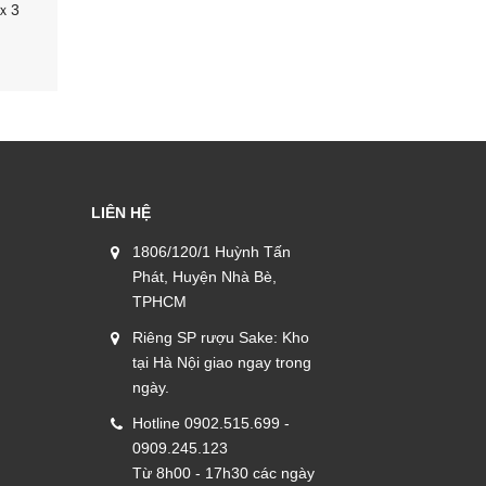
gｘ3
Mơ Muối Umeboshi 1kg Nhật Bản
Bột nêm 
Marutomo
437.000₫
380.000₫
LIÊN HỆ
1806/120/1 Huỳnh Tấn
Phát, Huyện Nhà Bè,
TPHCM
Riêng SP rượu Sake: Kho
tại Hà Nội giao ngay trong
ngày.
Hotline 0902.515.699 -
0909.245.123
Từ 8h00 - 17h30 các ngày