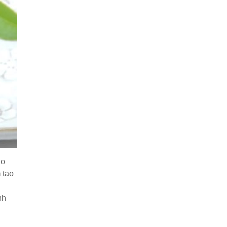
ho
 tạo
nh