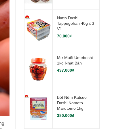
Natto Dashi
Tappugohan 40gｘ3
Vỉ
70.000₫
Mơ Muối Umeboshi
1kg Nhật Bản
437.000₫
Bột Nêm Katsuo
Dashi Nomoto
Marutomo 1kg
380.000₫
ng