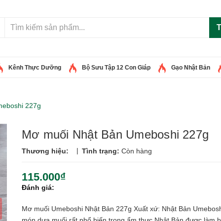
T
Kênh Thực Dưỡng
Bộ Sưu Tập 12 Con Giáp
Gạo Nhật Bản
meboshi 227g
Mơ muối Nhật Bản Umeboshi 227g
|
Thương hiệu:
Tình trạng:
Còn hàng
115.000₫
Đánh giá:
Mơ muối Umeboshi Nhật Bản 227g Xuất xứ: Nhật Bản Umebosh
món dưa muối rất phổ biến trong ẩm thực Nhật Bản được làm 