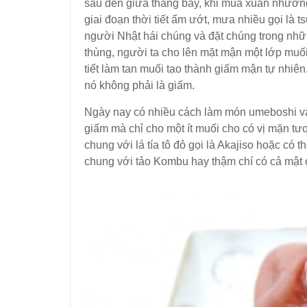
sáu đến giữa tháng bảy, khi mùa xuân nhườn
giai đoạn thời tiết ẩm ướt, mưa nhiều gọi là t
người Nhật hái chúng và đặt chúng trong nhữ
thùng, người ta cho lên mặt mận một lớp muố
tiết làm tan muối tạo thành giấm mận tự nhiê
nó không phải là giấm.
Ngày nay có nhiều cách làm món umeboshi và 
giấm mà chỉ cho một ít muối cho có vị mặn 
chung với lá tía tô đỏ gọi là Akajiso hoặc c
chung với tảo Kombu hay thậm chí có cả mật 