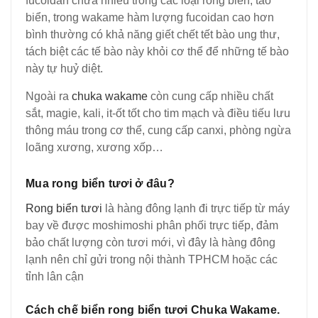
fucoidan chứa nhiều trong các loại rong biển, tảo
biển, trong wakame hàm lượng fucoidan cao hơn
bình thường có khả năng giết chết tết bào ung thư,
tách biệt các tế bào này khỏi cơ thể để những tế bào
này tự huỷ diệt.
Ngoài ra
chuka wakame
còn cung cấp nhiều chất
sắt, magie, kali, it-ốt tốt cho tim mạch và điều tiếu lưu
thông máu trong cơ thể, cung cấp canxi, phòng ngừa
loãng xương, xương xốp…
Mua rong biển tươi ở đâu?
Rong biển tươi
là hàng đông lạnh đi trực tiếp từ máy
bay về được moshimoshi phân phối trực tiếp, đảm
bảo chất lượng còn tươi mới, vì đây là hàng đông
lạnh nên chỉ gửi trong nội thành TPHCM hoặc các
tỉnh lân cận
Cách chế biển rong biển tươi Chuka Wakame.