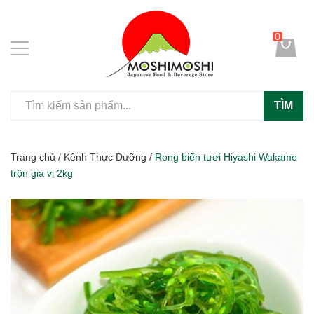
0
TÌM
Trang chủ
/
Kênh Thực Dưỡng
/
Rong biển tươi Hiyashi Wakame
trộn gia vị 2kg