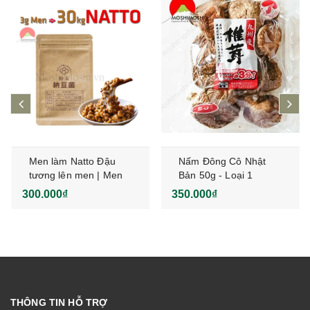
prev
ne
Men làm Natto Đậu
Nấm Đông Cô Nhật
tương lên men | Men
Bản 50g - Loại 1
Bacillus Natto
300.000₫
350.000₫
THÔNG TIN HỖ TRỢ