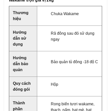
Wakame trộn gia vị 2kg
Thương
Chuka Wakame
hiệu
Hướng
Rã đông sau đó sử dụng
dẫn sử
ngay
dụng
Hướng
Bảo quản tủ đông -18 độ C
dẫn bảo
quản
Quy cách
Hộp
đóng gói
Thành
Rong biển tươi wakame,
phần
thạch, nấm, hạt mè, hạt