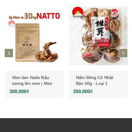
prev
ne
Men làm Natto Đậu
Nấm Đông Cô Nhật
tương lên men | Men
Bản 50g - Loại 1
Bacillus Natto
300.000₫
350.000₫