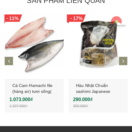
SẢN PHẨM LIÊN QUAN
-
-
11%
17%
prev
ne
Cá Cam Hamachi file
Hàu Nhật Chuẩn
(hàng air) tươi sống(
sashimi Japanese
vui lòng đặt trước)
Osyster
1.073.000₫
290.000₫
1.207.000₫
350.000₫