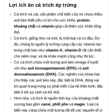
Lợi ích ăn cá trích ép trứng
Cá trích và các sản phẩm chế biến của nó chứa nhiều
axit béo thiết yếu có lợi cho sức khỏe,
protein
,
khoáng chất
và
vitamin
giúp cải thiện sức khỏe tổng
thể.
Cá trích, giống như cá mòi, là một loại cá có dầu. Do
đó, chúng là nguồn lý tưởng cung cấp các vitamin tan
trong chất béo như
vitamin-A
,
vitamin-D
rất cần thiết
cho niêm mạc và da khỏe mạnh cũng như thị lực.
Cơ cá trích chứa một lượng axit béo omega-3 tuyệt
vời như
axit eicosapentaenoic (EPA)
và
axit
docosahexaenoic (DHA)
. Các nghiên cứu khoa học
cho thấy các axit béo này, đặc biệt là DHA, đóng vai
trò quan trọng trong sự phát triển của hệ thần kinh, đặc
biệt ở trẻ sơ sinh và trẻ nhỏ.
Hơn nữa, cá trích là nguồn tinh túy của khoáng chất
xương bao gồm
canxi
,
phốt pho
và
magie
. Loại cá
biển này cũng chứa một lượng rất tốt các nguyên tố vi