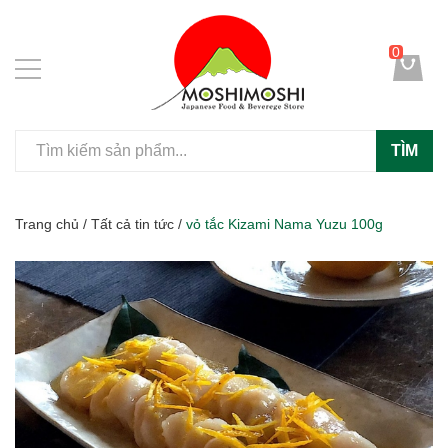
0
TÌM
Trang chủ
/
Tất cả tin tức
/
vỏ tắc Kizami Nama Yuzu 100g