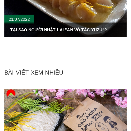
21/07/2022
TẠI SAO NGƯỜI NHẬT LẠI "ĂN VỎ TẮC YUZU”?
BÀI VIẾT XEM NHIỀU