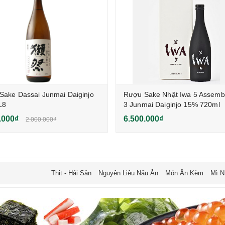
Sake Dassai Junmai Daiginjo
Rượu Sake Nhật Iwa 5 Assemb
L8
3 Junmai Daiginjo 15% 720ml
.000₫
6.500.000₫
2.000.000₫
Thịt - Hải Sản
Nguyên Liệu Nấu Ăn
Món Ăn Kèm
Mì N