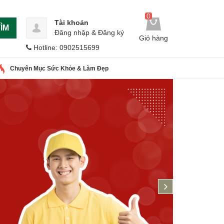
0
Tài khoản
ÌM
Đăng nhập
&
Đăng ký
Giỏ hàng
Hotline: 0902515699
Chuyên Mục Sức Khỏe & Làm Đẹp
next