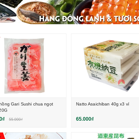
hồng Gari Sushi chua ngọt
Natto Asaichiban 40g x3 vỉ
120G
0₫
65.000₫
55.000₫