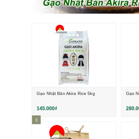
khô 10kg
Gạo Nhật Bản Akira Rice 5kg
Gạo Nh
145.000₫
280.0
prev