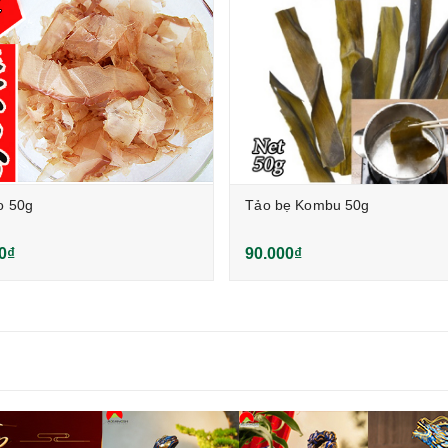
o 50g
Tảo bẹ Kombu 50g
0₫
90.000₫