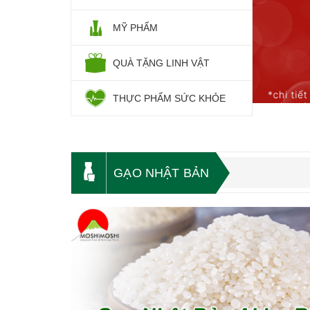
MỸ PHẨM
QUÀ TẶNG LINH VẬT
THỰC PHẨM SỨC KHỎE
GẠO NHẬT BẢN