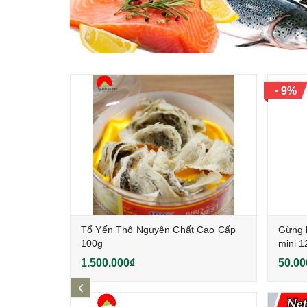
-
9%
 Wakame
Tổ Yến Thô Nguyên Chất Cao Cấp
Gừng 
100g
mini 
1.500.000₫
50.00
prev