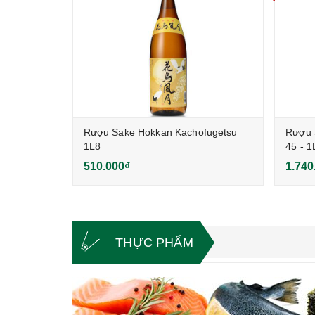
ai Nigori
Rượu Sake Hokkan Kachofugetsu
Rượu 
1L8
45 - 1
510.000₫
1.740
THỰC PHẨM