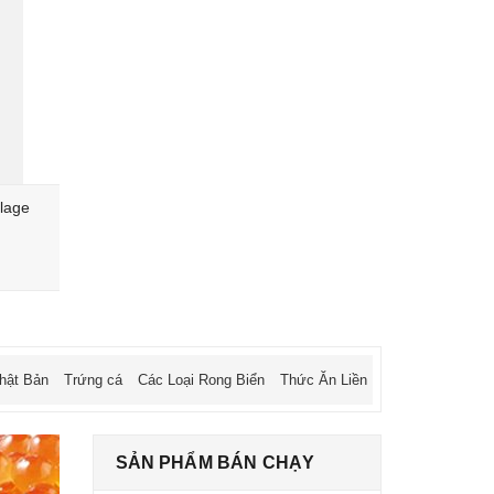
lage
Rượu Sake Chita Nenohi Gura
Rượu Sake 
Otokoyama 14.5% 1L8
570.000₫
689.000₫
630.000₫
hật Bản
Trứng cá
Các Loại Rong Biển
Thức Ăn Liền
SẢN PHẨM BÁN CHẠY