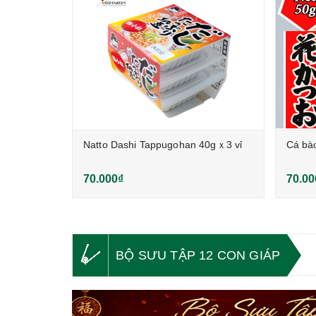
0g
Natto Dashi Tappugohan 40gｘ3 vỉ
Cá bà
70.000₫
70.00
BỘ SƯU TẬP 12 CON GIÁP