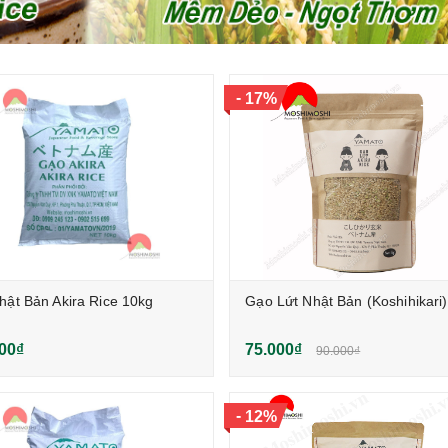
-
17%
ật Bản Akira Rice 10kg
Gạo Lứt Nhật Bản (Koshihikari
00₫
75.000₫
90.000₫
-
12%