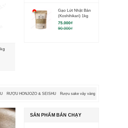
Gạo Lứt Nhật Bản
(Koshihikari) 1kg
75.000₫
90.000₫
2kg
Gạo Akira Rice Nhật Bản Khô 5kg
115.000₫
HU
RƯỢU HONJOZO & SEISHU
Rượu sake vảy vàng
SẢN PHẨM BÁN CHẠY