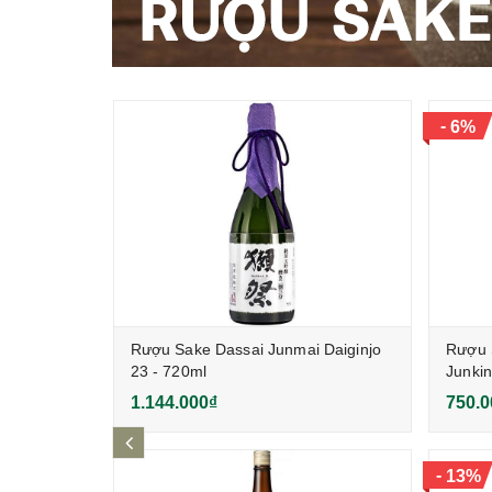
-
6%
kling
Rượu Sake Dassai Junmai Daiginjo
Rượu 
23 - 720ml
Junkin
1.144.000₫
750.0
prev
-
13%