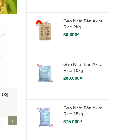
Gạo Nhật Bản Akira
Rice 2Kg
60.000₫
Gạo Nhật Bản Akira
Rice 10kg
280.000₫
) 1kg
Combo Ăn Thực Dưỡng Chay Nhật
Gạo Akira 
Bản
Gạo Nhật Bản Akira
348.000₫
230.000₫
Rice 25kg
next
675.000₫