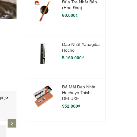
Đũa Tre Nhật Bản
(hoa Đào)
60.000₫
Dao Nhật Yanagiba
Hocho
5.160.000₫
Đá Mài Dao Nhật
Hochoyo Toishi
injo
Rượu Sake Kuromatsu Hakushika
Rượu Sake 
DELUXE
Junmai 1.8L
952.000₫
600.000₫
1.500.000
next
-
-
10%
3%