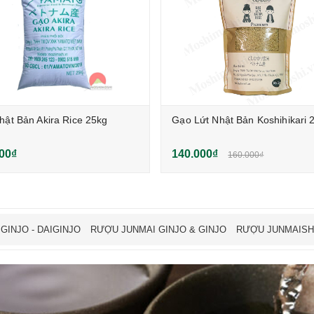
ật Bản Akira Rice 25kg
Gạo Lứt Nhật Bản Koshihikari 
00₫
140.000₫
160.000₫
GINJO - DAIGINJO
RƯỢU JUNMAI GINJO & GINJO
RƯỢU JUNMAIS