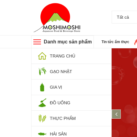
Tất cả
Danh mục sản phẩm
Tin tức ẩm thực
TRANG CHỦ
GẠO NHẬT
GIA VỊ
ĐỒ UỐNG
prev
THỰC PHẨM
HẢI SẢN