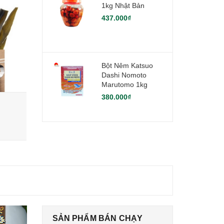
1kg Nhật Bản
437.000₫
Bột Nêm Katsuo
Dashi Nomoto
Marutomo 1kg
380.000₫
Nấm Đông Cô Nhật Bản 70g - Loại 1
Nấm Đông C
480.000₫
350.000₫
SẢN PHẨM BÁN CHẠY