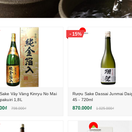
-
15%
Sake Vảy Vàng Kinryu No Mai
Rượu Sake Dassai Junmai Daig
pakuiri 1,8L
45 - 720ml
00₫
870.000₫
798.000₫
1.025.000₫