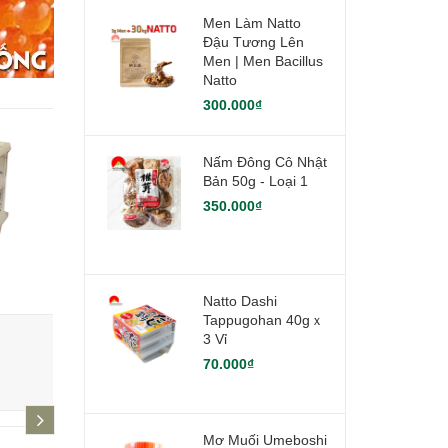
Men Làm Natto
Đậu Tương Lên
Men | Men Bacillus
Natto
300.000₫
Nấm Đông Cô Nhật
Bản 50g - Loại 1
350.000₫
Natto Dashi
Tappugohan 40gｘ
Rong biển tẩm gia vị ăn liền Ajitsu
Sủi cảo nhâ
3 Vỉ
nori - Bịch 70 gói
70.000₫
270.000₫
66.000₫
next
Mơ Muối Umeboshi