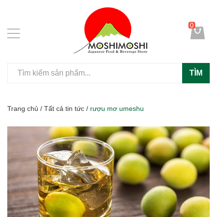
0
TÌM
Trang chủ
/
Tất cả tin tức
/
rượu mơ umeshu