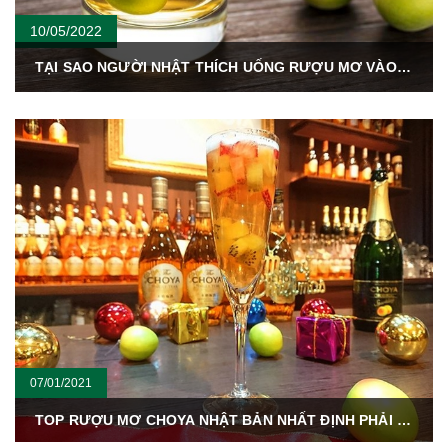
10/05/2022
TẠI SAO NGƯỜI NHẬT THÍCH UỐNG RƯỢU MƠ VÀO MÙA HÈ?
07/01/2021
TOP RƯỢU MƠ CHOYA NHẬT BẢN NHẤT ĐỊNH PHẢI THỬ TRONG DỊP TẾT 2021.