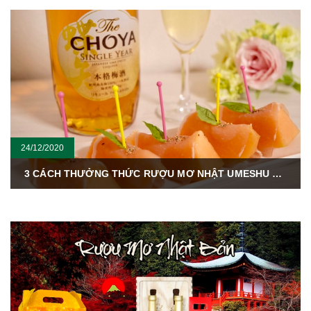
24/12/2020
3 CÁCH THƯỞNG THỨC RƯỢU MƠ NHẬT UMESHU – QUÀ TẾT TÂN SỬU 2021