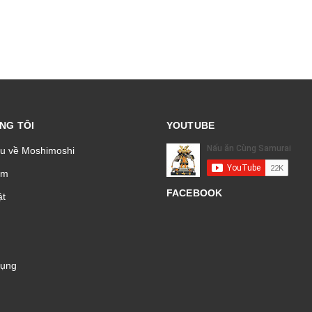
NG TÔI
YOUTUBE
ệu về Moshimoshi
̉m
FACEBOOK
t
Dụng