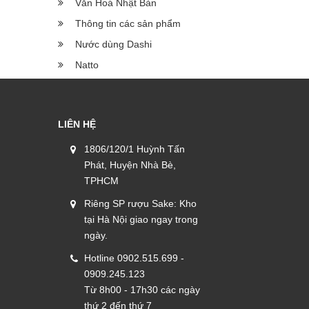
Văn Hoá Nhật Bản
Thông tin các sản phẩm
Nước dùng Dashi
Natto
LIÊN HỆ
1806/120/1 Huỳnh Tấn
Phát, Huyện Nhà Bè,
TPHCM
Riêng SP rượu Sake: Kho
tại Hà Nội giao ngay trong
ngày.
Hotline 0902.515.699 -
0909.245.123
Từ 8h00 - 17h30 các ngày
thứ 2 đến thứ 7