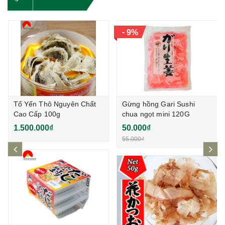
-
9%
Tổ Yến Thô Nguyên Chất
Gừng hồng Gari Sushi
Cao Cấp 100g
chua ngọt mini 120G
1.500.000₫
50.000₫
55.000₫
prev
ne