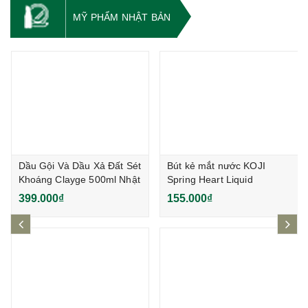
MỸ PHẨM NHẬT BẢN
Dầu Gội Và Dầu Xả Đất Sét
Bút kẻ mắt nước KOJI
Khoáng Clayge 500ml Nhật
Spring Heart Liquid
Bản
Eyeliner 0.5g (O)
399.000₫
155.000₫
prev
ne