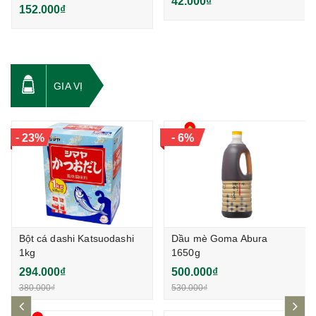
42.000₫
152.000₫
GIA VỊ
-
-
23%
6%
Bột cá dashi Katsuodashi
Dầu mè Goma Abura
1kg
1650g
294.000₫
500.000₫
380.000₫
530.000₫
prev
ne