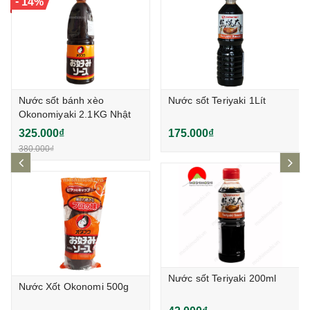
-
14%
Nước sốt bánh xèo
Nước sốt Teriyaki 1Lít
Okonomiyaki 2.1KG Nhật
Bản
325.000₫
175.000₫
380.000₫
prev
ne
Nước sốt Teriyaki 200ml
Nước Xốt Okonomi 500g