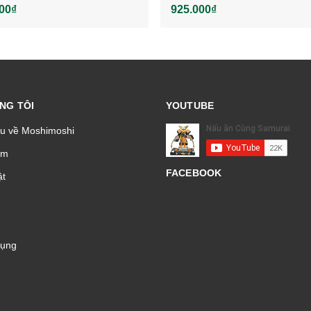
00₫
925.000₫
NG TÔI
YOUTUBE
ệu về Moshimoshi
̉m
FACEBOOK
t
Dụng