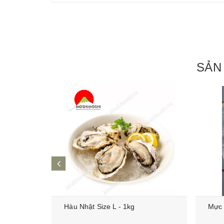
SẢN
prev
Kg
Hàu Nhật Size L - 1kg
Mực 