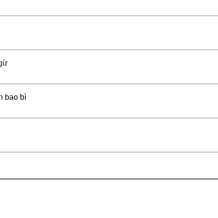
gừ
ên bao bì