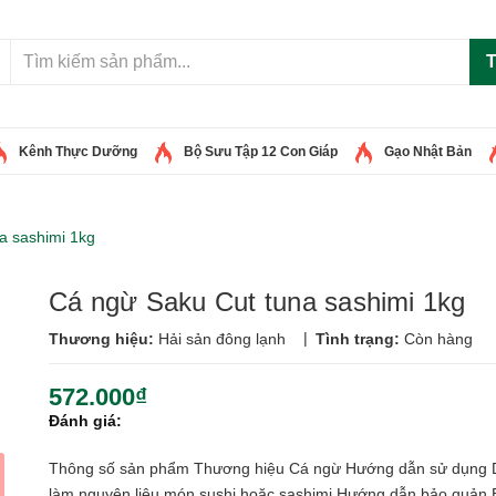
T
Kênh Thực Dưỡng
Bộ Sưu Tập 12 Con Giáp
Gạo Nhật Bản
a sashimi 1kg
Cá ngừ Saku Cut tuna sashimi 1kg
|
Thương hiệu:
Hải sản đông lạnh
Tình trạng:
Còn hàng
572.000₫
Đánh giá:
Thông số sản phẩm Thương hiệu Cá ngừ Hướng dẫn sử dụng
làm nguyên liệu món sushi hoặc sashimi Hướng dẫn bảo quản