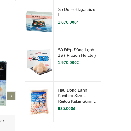
Sò Đỏ Hokkigai Size
L
1.070.000₫
Sò Điệp Đông Lạnh
2S ( Frozen Hotate )
1.970.000₫
Hàu Đông Lạnh
next
Kunihiro Size L -
Reitou Kakimukimi L
625.000₫
mer
Cá Tuyết Gindara - Cá Than
Cá Cơm N