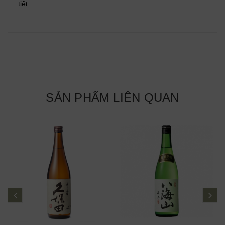
tiết.
SẢN PHẨM LIÊN QUAN
prev
ne