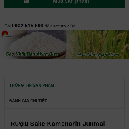
Mua sản phẩm
0902 515 699
Gọi
để được trợ giúp
THÔNG TIN SẢN PHẨM
ĐÁNH GIÁ CHI TIẾT
Rượu Sake Komenorin Junmai