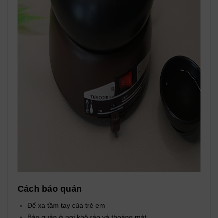
Cách bảo quản
Để xa tầm tay của trẻ em
Bảo quản ở nơi khô ráo và thoáng mát