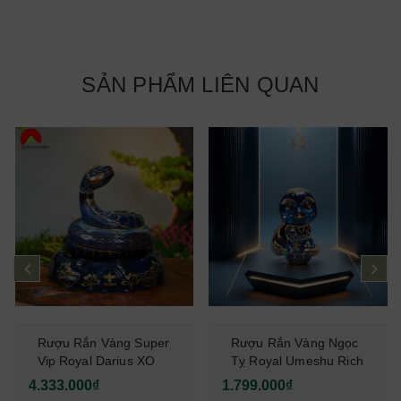
SẢN PHẨM LIÊN QUAN
prev
ne
Rượu Rắn Vàng Super
Rượu Rắn Vàng Ngọc
Vip Royal Darius XO
Tỵ Royal Umeshu Rich
2025 1000ml
XO Premium 500ml
4.333.000₫
1.799.000₫