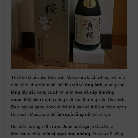
Thiết kế chai sake Daishichi Masakura là chai thủy tinh mờ
màu đen, được làm nổi bật lên với vẻ
óng ánh
, mang chút
l
ộng lẫy
sắc vàng của hình ảnh
hoa và cây thường
xuân
. Một biểu tượng riêng biệt của thương hiệu Daishichi.
Đẹp mắt và sang trọng vì thế mà bạn có thể lựa chọn rượu
Daishichi Masakura để l
àm quà tặng
rất thích hợp.
Nói đến hương vị thì rượu Junmai Daiginjo Daishichi
Masakura chứa một
vị ngọt nhẹ nhàng
, êm dịu dễ uống