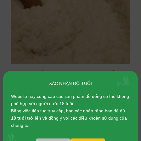
Hương vị tinh tế của Daishichi Masakura đã nhận về cho
nó các giải thưởng như
2 giải vàng
cho hạng mục “Sake
XÁC NHẬN ĐỘ TUỔI
hợp với phô mai cứng” và “Thưởng thức rượu sake với đồ
ăn Trung Quốc” và
giải bạch kim
cho hạng mục “Sake
Website này cung cấp các sản phẩm đồ uống có thể không
thưởng thức cùng đồ ăn Ý” tại Great Jizake Show.
phù hợp với người dưới 18 tuổi.
Bằng việc tiếp tục truy cập, bạn xác nhận rằng bạn đã đủ
Chất rượu mang mác Junmai Daiginjo bên cạnh độ ngon
18 tuổi trở lên
và đồng ý với các điều khoản sử dụng của
khi thưởng thức thì nó còn
tốt cho sức khỏe
khi tiêu thụ
chúng tôi.
hợp lý. Giúp tuần hoàn máu lưu thông tốt, làm ấm cơ thể,
phòng ngừa một số bệnh tật và làm đẹp cho da.