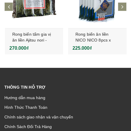
prev
ne
Rong biển tẩm gia vị
Rong biển ăn liền
ăn liền Ajitsu nori -
NICO NICO 8pcs x
Bịch 70 gói
8packs
270.000₫
225.000₫
THÔNG TIN HỖ TRỢ
Hướng dẫn mua hàng
Hình Thức Thanh Toán
Chính sách giao nhận và vận chuyển
Chính Sách Đổi Trả Hàng