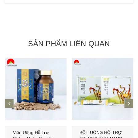
SẢN PHẨM LIÊN QUAN
prev
ne
Viên Uống Hỗ Trợ
BỘT UỐNG HỖ TRỢ