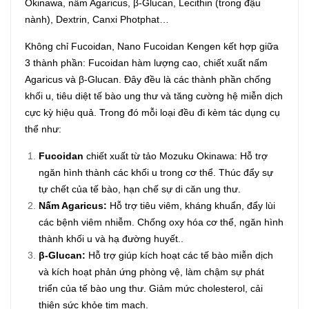
Okinawa, nấm Agaricus, β-Glucan, Lecithin (trong đậu
nành), Dextrin, Canxi Photphat…
Không chỉ Fucoidan, Nano Fucoidan Kengen kết hợp giữa
3 thành phần: Fucoidan hàm lượng cao, chiết xuất nấm
Agaricus và β-Glucan. Đây đều là các thành phần chống
khối u, tiêu diệt tế bào ung thư và tăng cường hệ miễn dịch
cực kỳ hiệu quả. Trong đó mỗi loại đều đi kèm tác dụng cụ
thể như:
Fucoidan
chiết xuất từ tảo Mozuku Okinawa: Hỗ trợ
ngăn hình thành các khối u trong cơ thể. Thúc đẩy sự
tự chết của tế bào, hạn chế sự di căn ung thư.
Nấm Agaricus:
Hỗ trợ tiêu viêm, kháng khuẩn, đẩy lùi
các bệnh viêm nhiễm. Chống oxy hóa cơ thể, ngăn hình
thành khối u và hạ đường huyết..
β-Glucan:
Hỗ trợ giúp kích hoạt các tế bào miễn dịch
và kích hoạt phản ứng phòng vệ, làm chậm sự phát
triển của tế bào ung thư. Giảm mức cholesterol, cải
thiện sức khỏe tim mạch.