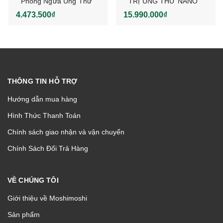
Phòng Ngừa Ung Thư
TRỊ UNG THƯ NANO
Ex Fucoidan Nhật Bản
FUCOIDAN KENGEN
4.473.500₫
15.990.000₫
THẾ HỆ MỚI
THÔNG TIN HỖ TRỢ
Hướng dẫn mua hàng
Hình Thức Thanh Toán
Chính sách giao nhận và vận chuyển
Chính Sách Đổi Trả Hàng
VỀ CHÚNG TÔI
Giới thiệu về Moshimoshi
Sản phẩm