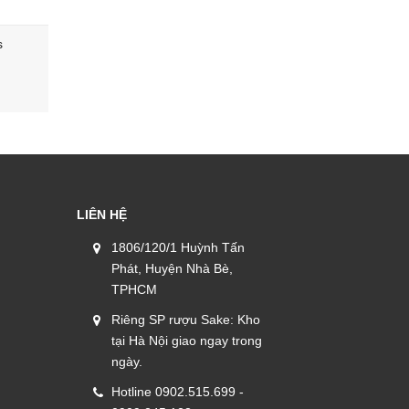
s
Mì Udon Goshoku Sanukiudon
Mì Katoki
(5*250g/vắt)
250G/vắt, 
150.000₫
132.000₫
LIÊN HỆ
1806/120/1 Huỳnh Tấn
Phát, Huyện Nhà Bè,
TPHCM
Riêng SP rượu Sake: Kho
tại Hà Nội giao ngay trong
ngày.
Hotline 0902.515.699 -