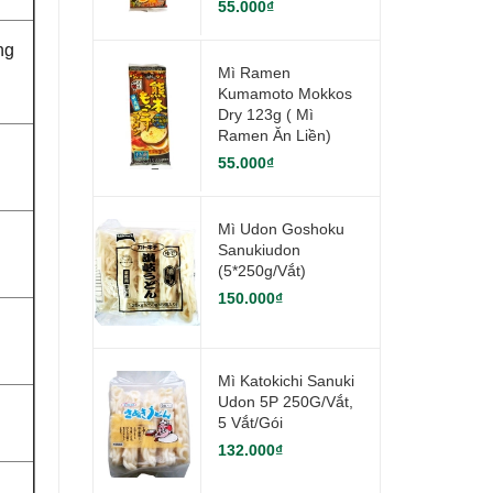
55.000₫
ng
Mì Ramen
Kumamoto Mokkos
Dry 123g ( Mì
Ramen Ăn Liền)
55.000₫
Mì Udon Goshoku
Sanukiudon
(5*250g/vắt)
150.000₫
Mì Katokichi Sanuki
Udon 5P 250G/vắt,
5 Vắt/gói
132.000₫