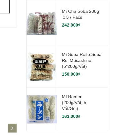
Mì Cha Soba 200g
Ｘ5 / Pacs
242.000₫
Mì Soba Reito Soba
Rei Musashino
(5*200g/vắt)
150.000₫
Mì Ramen
(200g/vắt, 5
Vắt/gói)
163.000₫
next