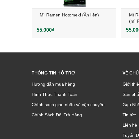
on) 450g
Mì Ramen Hotomeki (Ăn liền)
Mì R
(mì 
55.000₫
55.00
THÔNG TIN HỖ TRỢ
VỀ CHÚ
Hướng dẫn mua hàng
Giới thi
Hình Thức Thanh Toán
Sản phâ
Chính sách giao nhận và vận chuyển
Gạo Nhậ
Chính Sách Đổi Trả Hàng
Tin tức
Liên hệ
Tuyển 