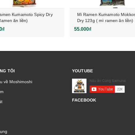
amen Kumamoto Spicy Dry
Mì Ramen Kumamoto Mokko
Ramen ăn liền)
Dry 123g ( mì ramen ăn liền)
0₫
55.000₫
NG TÔI
YOUTUBE
ệu về Moshimoshi
̉m
FACEBOOK
t
Dụng