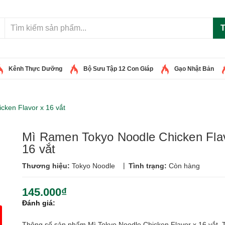
T
Kênh Thực Dưỡng
Bộ Sưu Tập 12 Con Giáp
Gạo Nhật Bản
ken Flavor x 16 vắt
Mì Ramen Tokyo Noodle Chicken Fla
16 vắt
|
Thương hiệu:
Tokyo Noodle
Tình trạng:
Còn hàng
145.000₫
Đánh giá:
Thông số sản phẩm Mì Tokyo Noodle Chicken Flavor x 16 vắt