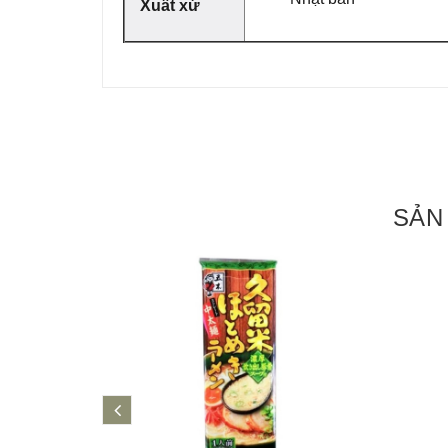
Xuất xứ
SẢN
prev