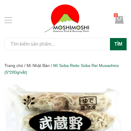
0
TÌM
Trang chủ
/
Mì Nhật Bản
/
Mì Soba Reito Soba Rei Musashino
(5*200g/vắt)