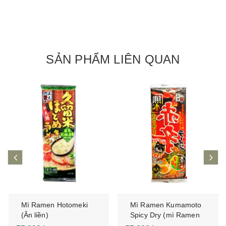
SẢN PHẨM LIÊN QUAN
prev
ne
Mì Ramen Hotomeki
Mì Ramen Kumamoto
(Ăn liền)
Spicy Dry (mì Ramen
ăn liền)