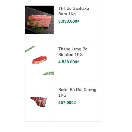
Thịt Bò Sankaku
Bara 1Kg
3.933.000₫
Thăng Lưng Bò
Striplion 1KG
4.538.000₫
Sườn Bò Rút Xương
1KG
257.000₫