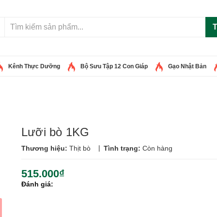
T
Kênh Thực Dưỡng
Bộ Sưu Tập 12 Con Giáp
Gạo Nhật Bản
Lưỡi bò 1KG
|
Thương hiệu:
Thịt bò
Tình trạng:
Còn hàng
515.000₫
Đánh giá: