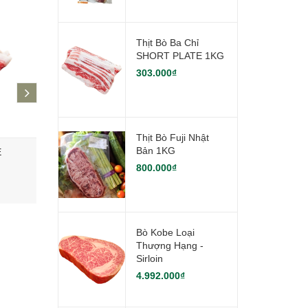
Thịt Bò Ba Chỉ
SHORT PLATE 1KG
303.000₫
next
Thịt Bò Fuji Nhật
Bản 1KG
E
Thịt Bò Fuji Nhật Bản 1KG
Bò Kobe l
Sirloin
800.000₫
800.000₫
4.992.000
Bò Kobe Loại
Thượng Hạng -
Sirloin
4.992.000₫