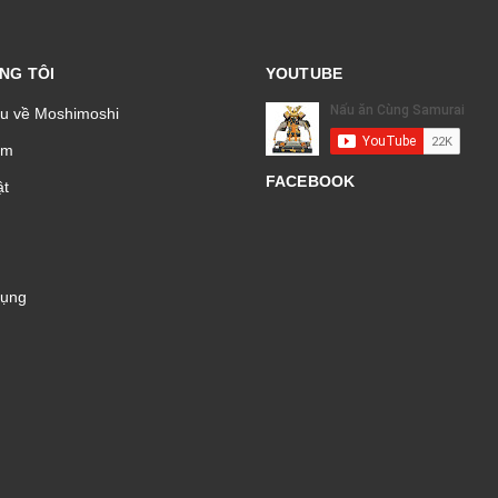
NG TÔI
YOUTUBE
ệu về Moshimoshi
̉m
FACEBOOK
t
Dụng