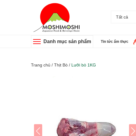
Tất cả
Danh mục sản phẩm
Tin tức ẩm thực
Trang chủ
/
Thịt Bò
/
Lưỡi bò 1KG