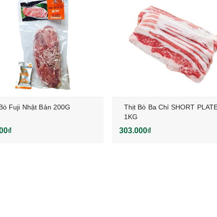
 Bò Fuji Nhật Bản 200G
Thịt Bò Ba Chỉ SHORT PLAT
1KG
00₫
303.000₫