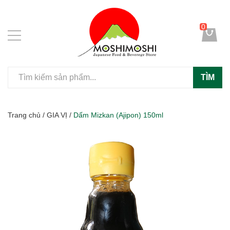
0
TÌM
Trang chủ
/
GIA VỊ
/
Dấm Mizkan (Ajipon) 150ml