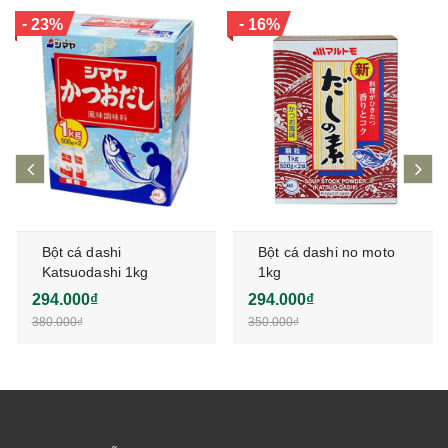
-
-
23%
16%
prev
ne
Bột cá dashi
Bột cá dashi no moto
Katsuodashi 1kg
1kg
294.000₫
294.000₫
380.000₫
350.000₫