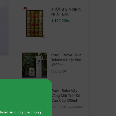
THÙNG BIA KIRIN
NHẬT BẢN
1.100.000₫
Rượu Choya Sake
Tokusen Nhật Bản
1800ml
550.000₫
Rượu Sake Vảy
Vàng Mặt Trời Đỏ
Cao Cấp 300ml
p...
220.000₫
270.000₫
hiều
 khoản sử dụng của chúng