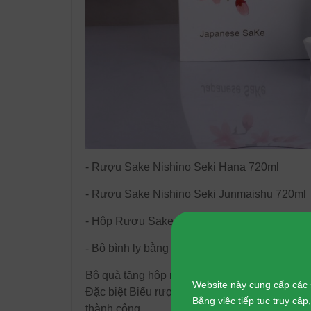
- Rượu Sake Nishino Seki Hana 720ml
- Rượu Sake Nishino Seki Junmaishu 720ml
- Hộp Rượu Sake Hoa Anh Đào trang nhã.
- Bộ bình ly bằng sứ men trắng chuẩn Nhật.
Bộ quà tặng hộp rượu Sake Hoa Anh Đào Tết 
Website này cung cấp các 
Đặc biệt Biếu rượu Nhật vào ngày Tết còn m
Bằng việc tiếp tục truy cậ
thành công.