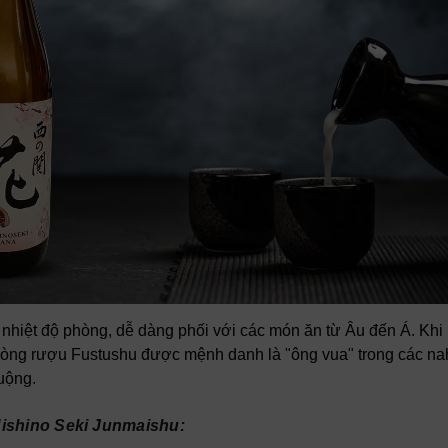
nhiệt độ phòng, dễ dàng phối với các món ăn từ Âu đến Á. Khi
̀ng. Dòng rượu Fustushu được mệnh danh là "ông vua" trong các na
uộng.
Nishino Seki Junmaishu: