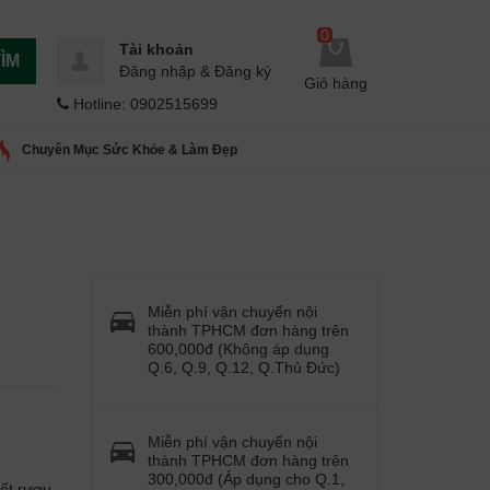
0
Tài khoản
ÌM
Đăng nhập
&
Đăng ký
Giỏ hàng
Hotline: 0902515699
Chuyên Mục Sức Khỏe & Làm Đẹp
Miễn phí vận chuyển nội
thành TPHCM đơn hàng trên
600,000đ (Không áp dụng
Q.6, Q.9, Q.12, Q.Thủ Đức)
Miễn phí vận chuyển nội
thành TPHCM đơn hàng trên
300,000đ (Áp dụng cho Q.1,
ết rượu