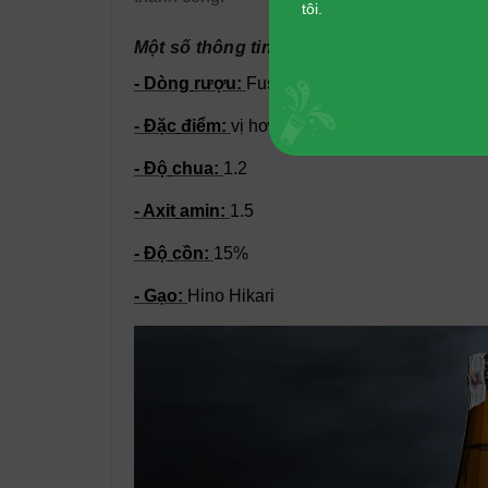
tôi.
Một số thông tin về dòng rượu Tết Sake 
- Dòng
rượu
:
Fustushu
- Đặc
điểm
:
vị
hơi
ngọt
- Độ
chua
:
1.2
- Axit
amin
:
1.5
- Độ
cồn
:
15%
- Gạo
:
Hino Hikari