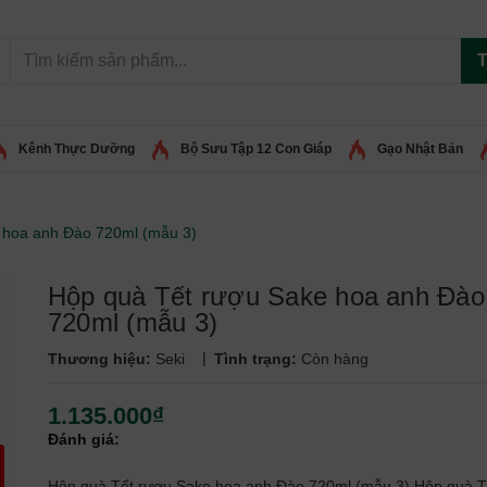
T
Kênh Thực Dưỡng
Bộ Sưu Tập 12 Con Giáp
Gạo Nhật Bản
 hoa anh Đào 720ml (mẫu 3)
Hộp quà Tết rượu Sake hoa anh Đào
720ml (mẫu 3)
|
Thương hiệu:
Seki
Tình trạng:
Còn hàng
1.135.000₫
Đánh giá:
Hộp quà Tết rượu Sake hoa anh Đào 720ml (mẫu 3) Hộp quà T