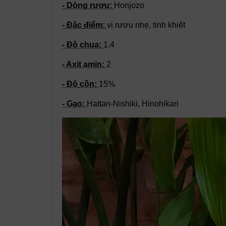
- Dòng
rượu
:
Honjozo
- Đặc
điểm
:
vị
rượu
nhẹ, tinh
khiết
- Độ
chua
:
1.4
- Axit
amin
:
2
- Độ
cồn
:
15%
- Gạo:
Hattan-Nishiki, Hinohikari