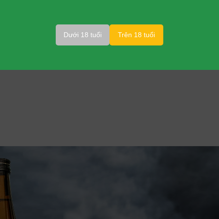
Nishino Seki Hana:
Dưới 18 tuổi
Trên 18 tuổi