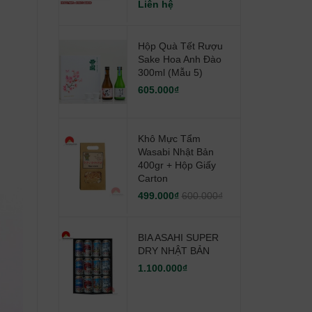
Liên hệ
Hộp Quà Tết Rượu
Sake Hoa Anh Đào
300ml (mẫu 5)
605.000₫
Khô Mực Tẩm
Wasabi Nhật Bản
400gr + Hộp Giấy
Carton
499.000₫
600.000₫
BIA ASAHI SUPER
DRY NHẬT BẢN
1.100.000₫