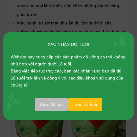
vượt qua mọi khó khăn, đón chào những thành công
phía trước.
Màu xanh lá tươi mát như ẩn dụ cho sự khởi sắc,
những chuyển biến tích cực trong năm mới, hứa hẹn tài
vận phất lên, trăm điều như ý, vạn sự hanh thông.
XÁC NHẬN ĐỘ TUỔI
Website này cung cấp các sản phẩm đồ uống có thể không
phù hợp với người dưới 18 tuổi.
Bằng việc tiếp tục truy cập, bạn xác nhận rằng bạn đã đủ
18 tuổi trở lên
và đồng ý với các điều khoản sử dụng của
chúng tôi.
Dưới 18 tuổi
Trên 18 tuổi