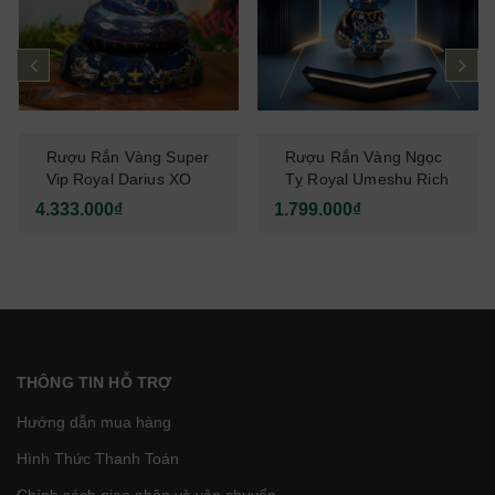
prev
ne
Rượu Rắn Vàng Super
Rượu Rắn Vàng Ngọc
Vip Royal Darius XO
Tỵ Royal Umeshu Rich
2025 1000ml
XO Premium 500ml
4.333.000₫
1.799.000₫
THÔNG TIN HỖ TRỢ
Hướng dẫn mua hàng
Hình Thức Thanh Toán
Chính sách giao nhận và vận chuyển