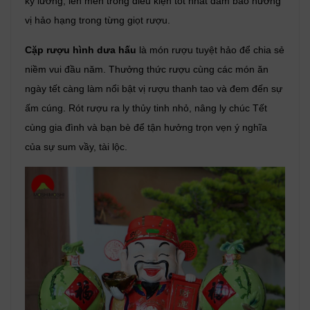
kỹ lưỡng, lên men trong điều kiện tốt nhất đảm bảo hương
vị hảo hạng trong từng giọt rượu.
Cặp rượu hình dưa hấu
là món rượu tuyệt hảo để chia sẻ
niềm vui đầu năm. Thưởng thức rượu cùng các món ăn
ngày tết càng làm nổi bật vị rượu thanh tao và đem đến sự
ấm cúng. Rót rượu ra ly thủy tinh nhỏ, nâng ly chúc Tết
cùng gia đình và bạn bè để tận hưởng trọn vẹn ý nghĩa
của sự sum vầy, tài lộc.