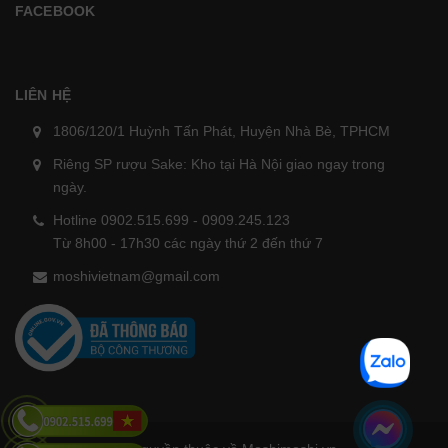
FACEBOOK
LIÊN HỆ
1806/120/1 Huỳnh Tấn Phát, Huyện Nhà Bè, TPHCM
Riêng SP rượu Sake: Kho tại Hà Nội giao ngay trong
ngày.
Hotline 0902.515.699 - 0909.245.123
Từ 8h00 - 17h30 các ngày thứ 2 đến thứ 7
moshivietnam@gmail.com