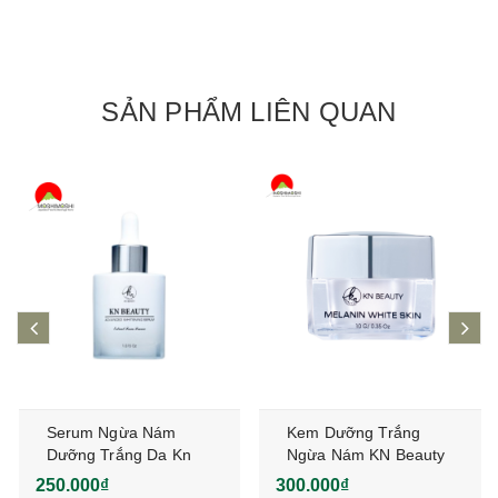
SẢN PHẨM LIÊN QUAN
prev
ne
Serum Ngừa Nám
Kem Dưỡng Trắng
Dưỡng Trắng Da Kn
Ngừa Nám KN Beauty
Beauty Advanced
Melanin White Skin
250.000₫
300.000₫