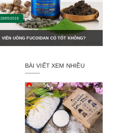
28/05/2019
VIÊN UỐNG FUCOIDAN CÓ TỐT KHÔNG?
BÀI VIẾT XEM NHIỀU