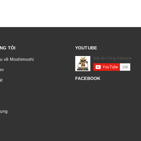
NG TÔI
YOUTUBE
ệu về Moshimoshi
̉m
FACEBOOK
t
Dụng