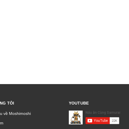
NG TÔI
YOUTUBE
ệu về Moshimoshi
̉m