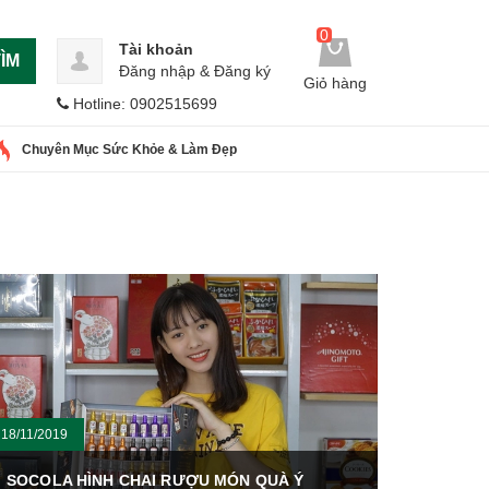
0
Tài khoản
ÌM
Đăng nhập
&
Đăng ký
Giỏ hàng
Hotline: 0902515699
Chuyên Mục Sức Khỏe & Làm Đẹp
18/11/2019
SOCOLA HÌNH CHAI RƯỢU MÓN QUÀ Ý