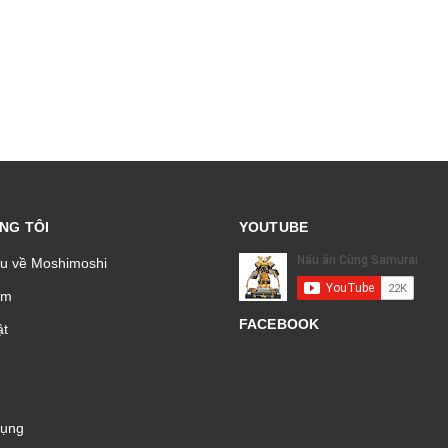
NG TÔI
YOUTUBE
ệu về Moshimoshi
̉m
FACEBOOK
t
Dụng