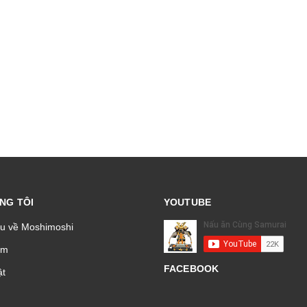
NG TÔI
YOUTUBE
ệu về Moshimoshi
̉m
FACEBOOK
t