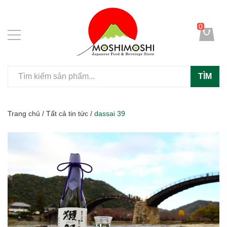
0
TÌM
Trang chủ
/
Tất cả tin tức
/
dassai 39