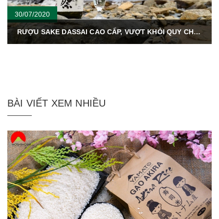
30/07/2020
RƯỢU SAKE DASSAI CAO CẤP, VƯỢT KHỎI QUY CHUẨN CỦA RƯỢU SAKE THÔNG THƯỜNG.
BÀI VIẾT XEM NHIỀU