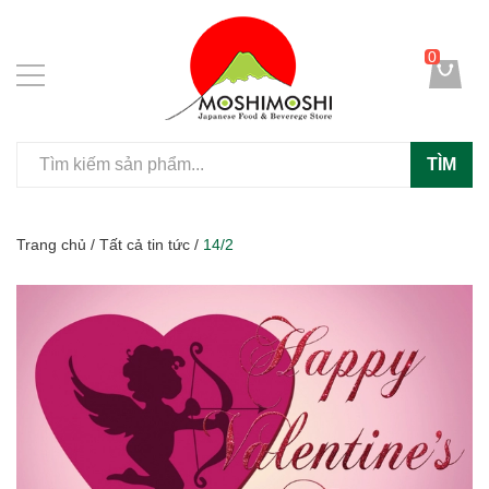
0
TÌM
Trang chủ
/
Tất cả tin tức
/
14/2