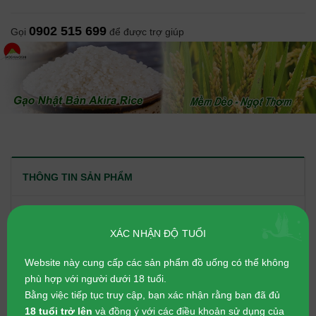
0902 515 699
Gọi
để được trợ giúp
THÔNG TIN SẢN PHẨM
ĐÁNH GIÁ CHI TIẾT
XÁC NHẬN ĐỘ TUỔI
Website này cung cấp các sản phẩm đồ uống có thể không
Rượu shochu thường có nồng độ cồn 25~26 độ.
Rượu shochu được làm từ gạo,lúa mạch,khoai,...được
phù hợp với người dưới 18 tuổi.
lên men sau đó đem đi chưng cất.
Bằng việc tiếp tục truy cập, bạn xác nhận rằng bạn đã đủ
Cách uống rượu shochu: uống nóng hoặc lạnh.
18 tuổi trở lên
và đồng ý với các điều khoản sử dụng của