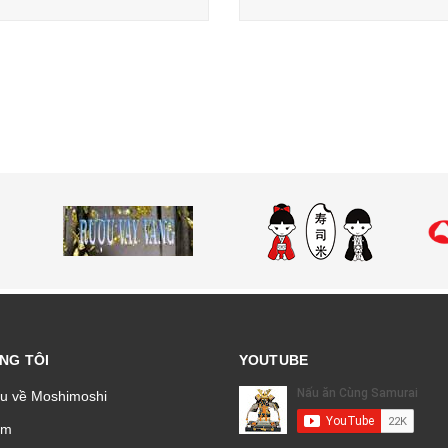
NG TÔI
YOUTUBE
ệu về Moshimoshi
̉m