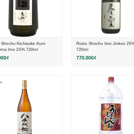
Shochu Kichisuke Kuro
Rượu Shochu Imo Jinkoo 25
hima Imo 25% 720ml
720ml
000₫
770.000₫