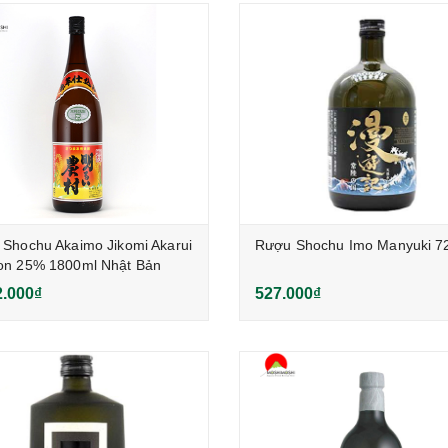
Shochu Akaimo Jikomi Akarui
Rượu Shochu Imo Manyuki 7
on 25% 1800ml Nhật Bản
2.000₫
527.000₫