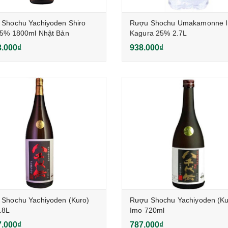
Shochu Yachiyoden Shiro
Rượu Shochu Umakamonne 
25% 1800ml Nhật Bản
Kagura 25% 2.7L
3.000₫
938.000₫
Shochu Yachiyoden (Kuro)
Rượu Shochu Yachiyoden (Ku
.8L
Imo 720ml
7.000₫
787.000₫