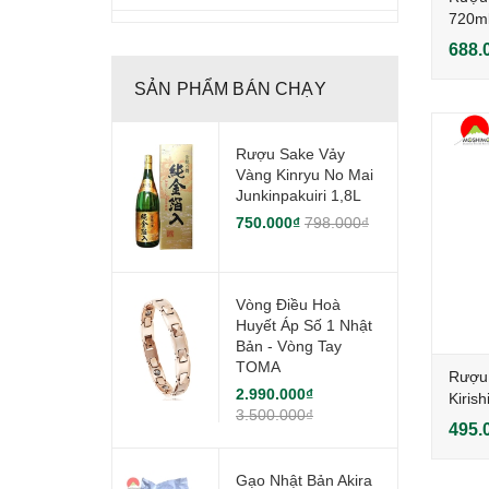
720ml
688.
SẢN PHẨM BÁN CHẠY
Rượu Sake Vảy
Vàng Kinryu No Mai
Junkinpakuiri 1,8L
750.000₫
798.000₫
Vòng Điều Hoà
Huyết Áp Số 1 Nhật
Bản - Vòng Tay
TOMA
Rượu
2.990.000₫
Kiris
3.500.000₫
(SB)
495.
Gạo Nhật Bản Akira