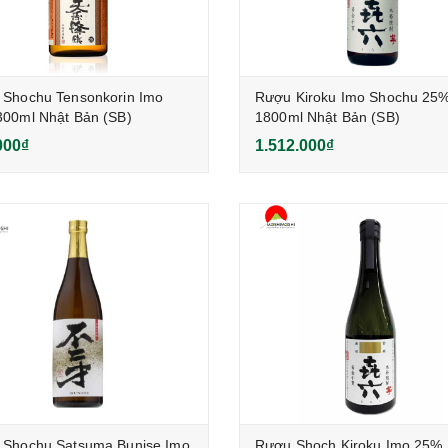
Shochu Tensonkorin Imo
Rượu Kiroku Imo Shochu 25
00ml Nhật Bản (SB)
1800ml Nhật Bản (SB)
000₫
1.512.000₫
 Shochu Satsuma Bunise Imo
Rượu Shoch Kiroku Imo 25%