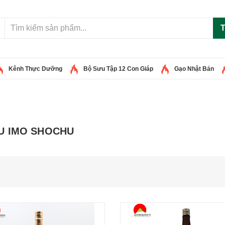
T
Kênh Thực Dưỡng
Bộ Sưu Tập 12 Con Giáp
Gạo Nhật Bản
U IMO SHOCHU