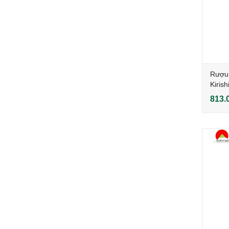
Rượu 
Kiris
813.