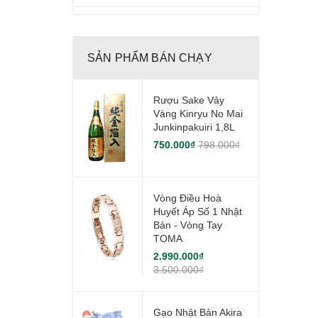
SẢN PHẨM BÁN CHẠY
Rượu Sake Vảy
Vàng Kinryu No Mai
Junkinpakuiri 1,8L
750.000₫
798.000₫
Vòng Điều Hoà
Huyết Áp Số 1 Nhật
Bản - Vòng Tay
TOMA
2.990.000₫
3.500.000₫
Gạo Nhật Bản Akira