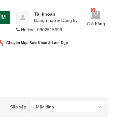
0
Tài khoản
ÌM
Đăng nhập
&
Đăng ký
Giỏ hàng
Hotline: 0902515699
Chuyên Mục Sức Khỏe & Làm Đẹp
Sắp xếp:
Mặc định