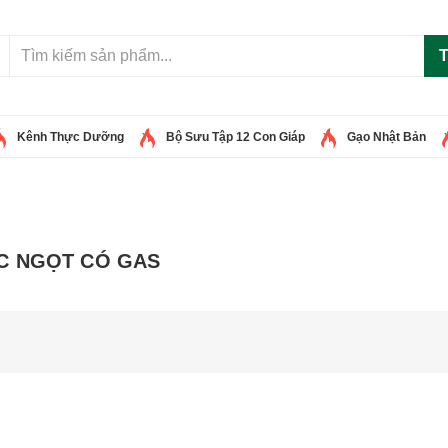
T
Kênh Thực Dưỡng
Bộ Sưu Tập 12 Con Giáp
Gạo Nhật Bản
C NGỌT CÓ GAS