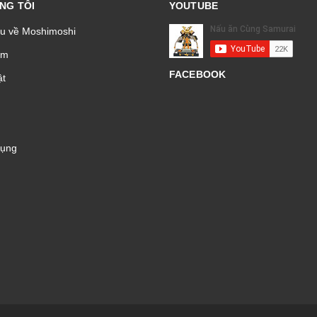
NG TÔI
YOUTUBE
ệu về Moshimoshi
̉m
FACEBOOK
t
Dụng