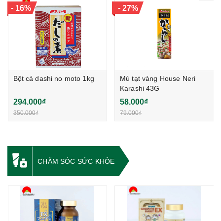
-
-
16%
27%
Bột cá dashi no moto 1kg
Mù tạt vàng House Neri
Karashi 43G
294.000₫
58.000₫
350.000₫
79.000₫
CHĂM SÓC SỨC KHỎE