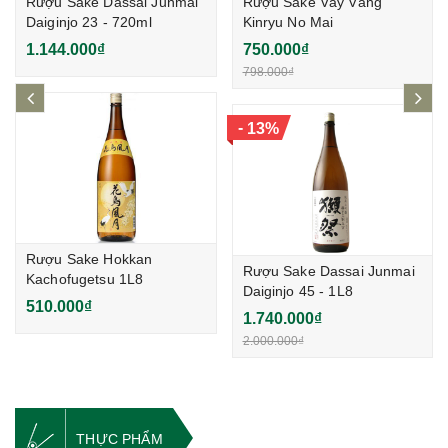
Rượu Sake Dassai Junmai
Rượu Sake Vảy Vàng
Daiginjo 23 - 720ml
Kinryu No Mai
Junkinpakuiri 1,8L
1.144.000₫
750.000₫
798.000₫
prev
ne
-
13%
Rượu Sake Hokkan
Rượu Sake Dassai Junmai
Kachofugetsu 1L8
Daiginjo 45 - 1L8
510.000₫
1.740.000₫
2.000.000₫
THỰC PHẨM