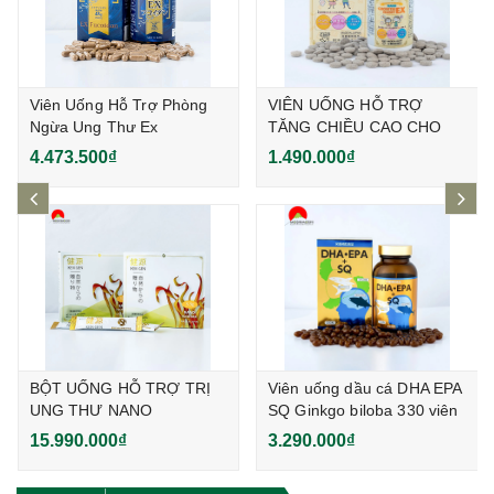
Viên Uống Hỗ Trợ Phòng
VIÊN UỐNG HỖ TRỢ
Ngừa Ung Thư Ex
TĂNG CHIỀU CAO CHO
Fucoidan Nhật Bản
TRẺ NANO GROWTH
4.473.500₫
1.490.000₫
HABIT EX 120 viên
prev
ne
BỘT UỐNG HỖ TRỢ TRỊ
Viên uống dầu cá DHA EPA
UNG THƯ NANO
SQ Ginkgo biloba 330 viên
FUCOIDAN KENGEN THẾ
15.990.000₫
3.290.000₫
HỆ MỚI