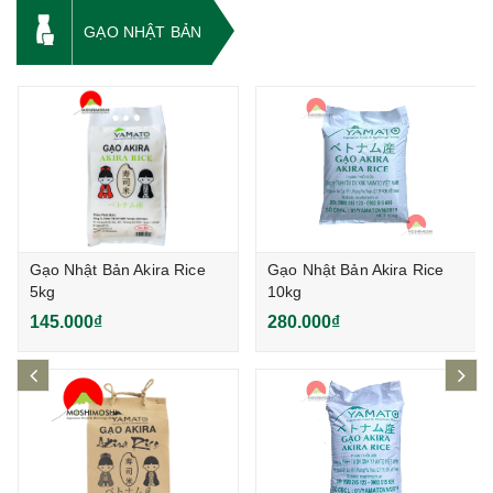
GẠO NHẬT BẢN
Gạo Nhật Bản Akira Rice
Gạo Nhật Bản Akira Rice
5kg
10kg
145.000₫
280.000₫
prev
ne