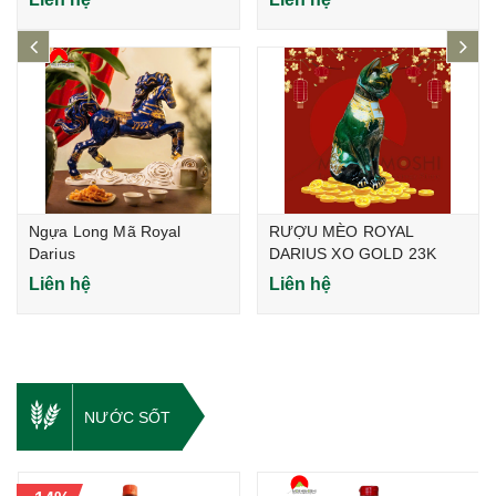
prev
ne
Ngựa Long Mã Royal
RƯỢU MÈO ROYAL
Darius
DARIUS XO GOLD 23K
(Phiên bản Limited)
Liên hệ
Liên hệ
NƯỚC SỐT