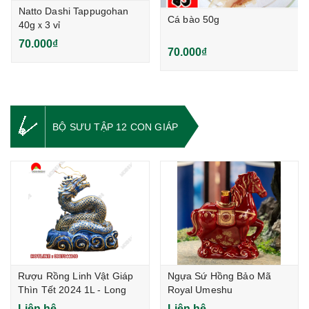
Natto Dashi Tappugohan
Cá bào 50g
40gｘ3 vỉ
70.000₫
70.000₫
BỘ SƯU TẬP 12 CON GIÁP
Rượu Rồng Linh Vật Giáp
Ngựa Sứ Hồng Bảo Mã
Thìn Tết 2024 1L - Long
Royal Umeshu
Vân Hội Lộc
Liên hệ
Liên hệ