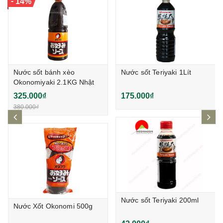
-
14%
Nước sốt bánh xèo
Nước sốt Teriyaki 1Lít
Okonomiyaki 2.1KG Nhật
Bản
325.000₫
175.000₫
380.000₫
prev
ne
Nước sốt Teriyaki 200ml
Nước Xốt Okonomi 500g