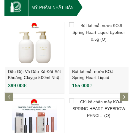
MỸ PHẨM NHẬT BẢN
Dầu Gội Và Dầu Xả Đất Sét
Bút kẻ mắt nước KOJI
Khoáng Clayge 500ml Nhật
Spring Heart Liquid
Bản
Eyeliner 0.5g (O)
399.000₫
155.000₫
prev
ne