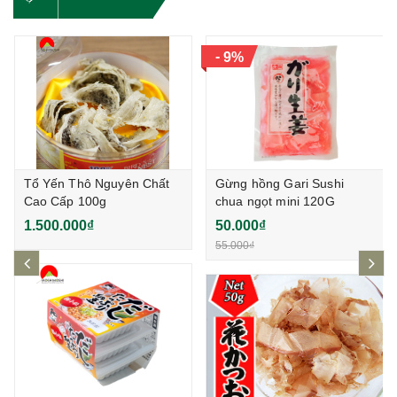
-
9%
Tổ Yến Thô Nguyên Chất
Gừng hồng Gari Sushi
Cao Cấp 100g
chua ngọt mini 120G
1.500.000₫
50.000₫
55.000₫
prev
ne