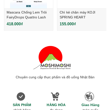
Mascara Chống Lem Trôi
Chì kẻ chân mày KOJI
FairyDrops Quattro Lash
SPRING HEART
5g Nhật Bản
EYEBROW PENCIL (O)
418.000₫
155.000₫
Chuyên cung cấp thực phẩm và đồ uống Nhật Bản
SẢN PHẨM
HÀNG HÓA
Giao Hàng
chính hãng
đa dạng
toàn quốc