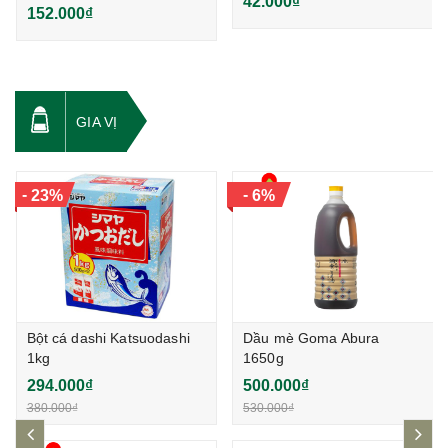
42.000₫
152.000₫
GIA VỊ
-
-
23%
6%
Bột cá dashi Katsuodashi
Dầu mè Goma Abura
1kg
1650g
294.000₫
500.000₫
380.000₫
530.000₫
prev
ne