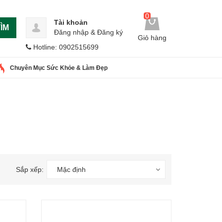
0
Tài khoản
ÌM
Đăng nhập
&
Đăng ký
Giỏ hàng
Hotline: 0902515699
Chuyên Mục Sức Khỏe & Làm Đẹp
Sắp xếp:
Mặc định