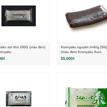
aku sợi nhỏ 200G (màu đen)
Konnyaku nguyên miếng 250
onnyaku
(màu đen) Konnyaku Kuro
00₫
55.000₫