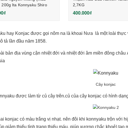
) 200g Ita Konnyaku Shiro
2,7KG
00₫
400.000₫
u hay Konjac được gọi nôm na là khoai Nưa là một loài thực 
ô tả lần đầu năm 1858.
oài bản địa vùng cận nhiệt đới và nhiệt đới âm miền đông châu
sia
Cây konjac
nyaku được làm từ củ cây trên.củ của cây konjac có hình dạng
ai konjac có màu trắng vị nhạt. nên đôi khi konnyaku trộn với hijik
giúp giảm thiểu tình trạng thiếu máu, giúp xương chắc khoẻ) t