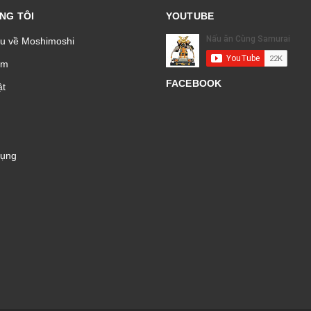
NG TÔI
YOUTUBE
ệu về Moshimoshi
̉m
FACEBOOK
t
Dụng