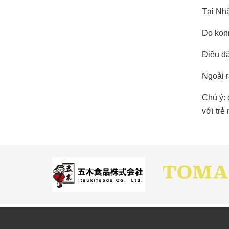
Tại Nhậ
Do konn
Điều đặ
Ngoài r
Chú ý: 
với trẻ