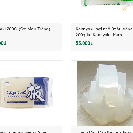
taki 200G (Sợi Màu Trắng)
Konnyaku sợi nhỏ (màu trắng
200g Ito Konnyaku Kuro
00₫
55.000₫
yaku nguyên miếng (màu
Thạch Rau Câu Kanten Tanu