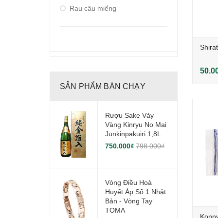
Rau câu miếng
Shira
50.0
SẢN PHẨM BÁN CHẠY
Rượu Sake Vảy
Vàng Kinryu No Mai
Junkinpakuiri 1,8L
750.000₫
798.000₫
Vòng Điều Hoà
Huyết Áp Số 1 Nhật
Bản - Vòng Tay
TOMA
Konn