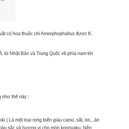
vật có hoa thuộc chi Amorphophallus được K.
 Á, từ Nhật Bản và Trung Quốc về phía nam tới
 như thế này :
i ( Là một loại rong biển giàu canxi, sắt, iot,...ăn
ạo màu sắc và hương vị cho món konnyaku. Nên