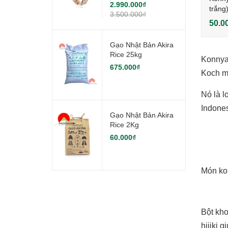
2.990.000₫
trắng
3.500.000₫
Kuro
50.0
Gạo Nhật Bản Akira
Rice 25kg
Konnyak
675.000₫
Koch m
Nó là l
Indone
Gạo Nhật Bản Akira
Rice 2Kg
60.000₫
Món kon
Bột kho
hijiki 