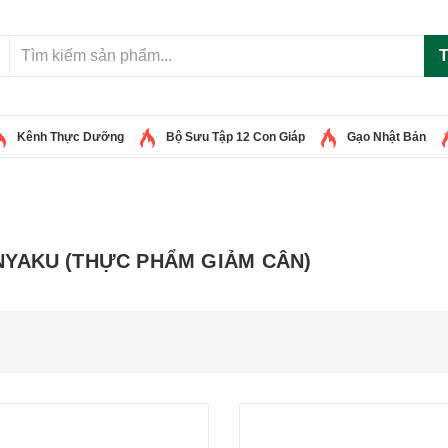
T
Kênh Thực Dưỡng
Bộ Sưu Tập 12 Con Giáp
Gạo Nhật Bản
YAKU (THỰC PHẨM GIẢM CÂN)