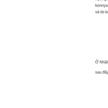
konnyak
và ito 
Ở Nhật 
sau đây