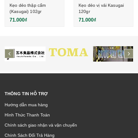
Kẹo dẻo thập cẩm
Kẹo dẻo vị vải Kasugai
(Kasugai) 102gr
120gr
71.000₫
71.000₫
prev
ne
THÔNG TIN HỖ TRỢ
Hướng dẫn mua hàng
Hình Thức Thanh Toán
Chính sách giao nhận và vận chuyển
Chính Sách Đổi Trả Hàng