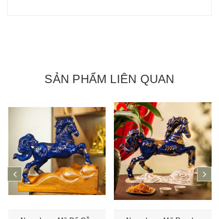
SẢN PHẨM LIÊN QUAN
prev
ne