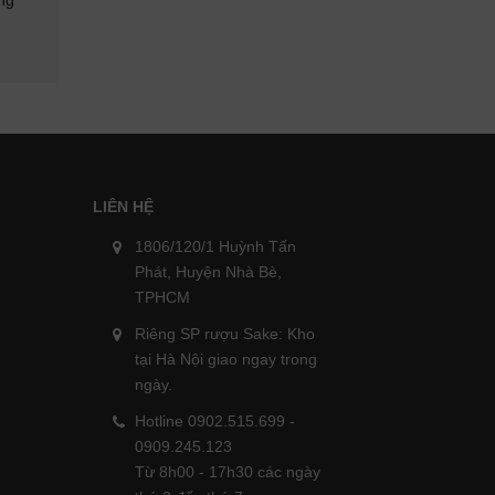
Tết 2026
Tặng Tết
Liên hệ
Liên hệ
LIÊN HỆ
1806/120/1 Huỳnh Tấn
Phát, Huyện Nhà Bè,
TPHCM
Riêng SP rượu Sake: Kho
tại Hà Nội giao ngay trong
ngày.
Hotline 0902.515.699 -
0909.245.123
Từ 8h00 - 17h30 các ngày