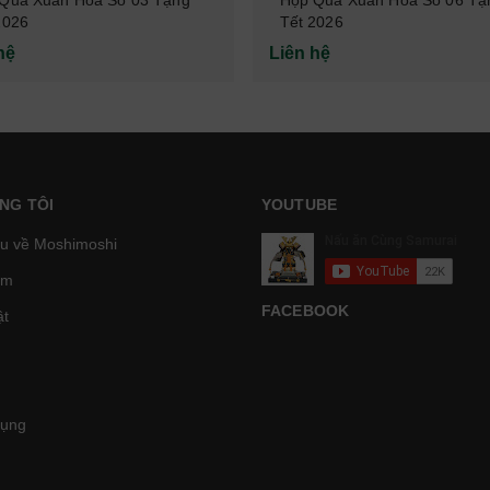
2026
Tết 2026
hệ
Liên hệ
NG TÔI
YOUTUBE
ệu về Moshimoshi
̉m
FACEBOOK
t
Dụng