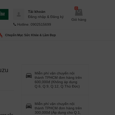
0
Tài khoản
ÌM
Đăng nhập
&
Đăng ký
Giỏ hàng
Hotline: 0902515699
Chuyên Mục Sức Khỏe & Làm Đẹp
uzu
Miễn phí vận chuyển nội
thành TPHCM đơn hàng trên
600,000đ (Không áp dụng
Q.6, Q.9, Q.12, Q.Thủ Đức)
Miễn phí vận chuyển nội
thành TPHCM đơn hàng trên
300,000đ (Áp dụng cho Q.1,
rong sắc