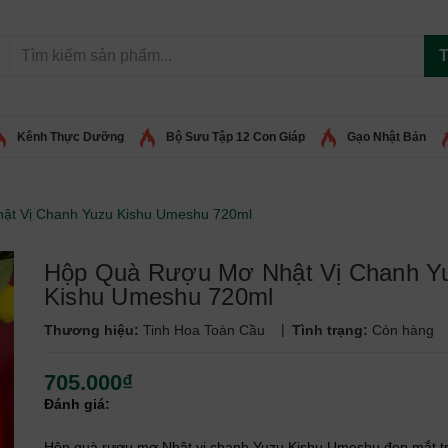
T
Kênh Thực Dưỡng
Bộ Sưu Tập 12 Con Giáp
Gạo Nhật Bản
ật Vị Chanh Yuzu Kishu Umeshu 720ml
Hộp Quà Rượu Mơ Nhật Vị Chanh Y
Kishu Umeshu 720ml
|
Thương hiệu:
Tinh Hoa Toàn Cầu
Tình trạng:
Còn hàng
705.000₫
Đánh giá:
Hộp quà rượu mơ Nhật vị chanh Yuzu Kishu Umeshu đẹp mắt t