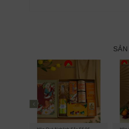
SẢN
prev
ỏ Vàng
Hộp Quà Nghênh Sắc Số 06
Hộp 