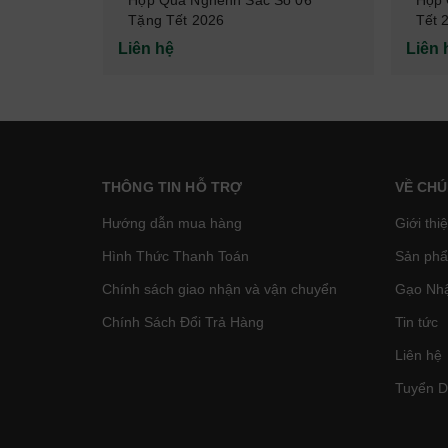
0ml
Tặng Tết 2026
Tết 
Liên hệ
Liên 
THÔNG TIN HỖ TRỢ
VỀ CHÚ
Hướng dẫn mua hàng
Giới thi
Hình Thức Thanh Toán
Sản phâ
Chính sách giao nhận và vận chuyển
Gạo Nhậ
Chính Sách Đổi Trả Hàng
Tin tức
Liên hệ
Tuyển 