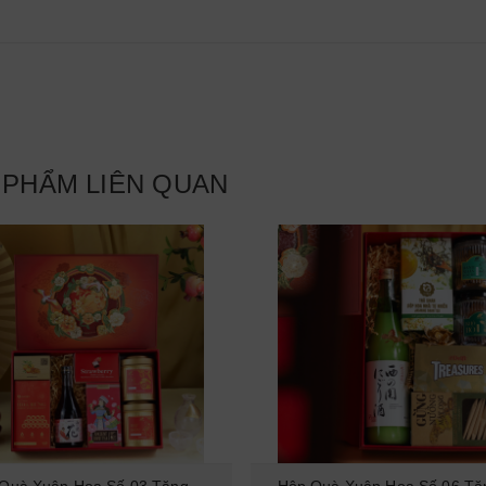
 PHẨM LIÊN QUAN
Quà Xuân Hoa Số 03 Tặng
Hộp Quà Xuân Hoa Số 06 Tặ