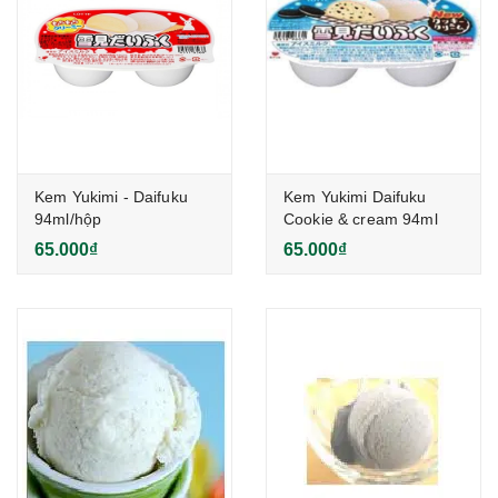
Kem Yukimi - Daifuku
Kem Yukimi Daifuku
94ml/hộp
Cookie & cream 94ml
65.000₫
65.000₫