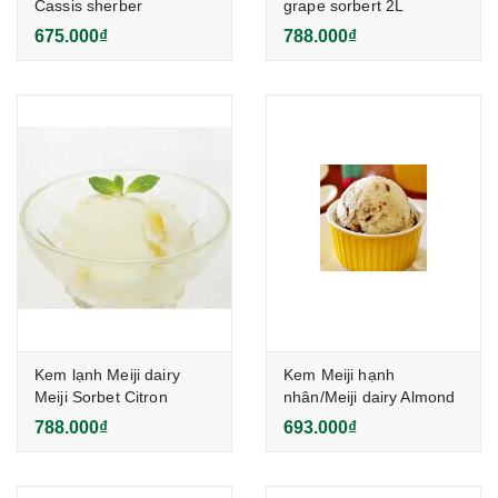
Cassis sherber
grape sorbert 2L
675.000₫
788.000₫
Kem lạnh Meiji dairy
Kem Meiji hạnh
Meiji Sorbet Citron
nhân/Meiji dairy Almond
2000ml
crunch 2L
788.000₫
693.000₫