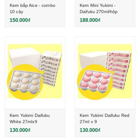
Kem bắp Aice - combo
Kem Mini Yukimi -
10 cây
Daifuku 270ml/hộp
150.000₫
188.000₫
Kem Yukimi Daifuku
Kem Yukimi Daifuku Red
White 27mlx9
27ml x 9
130.000₫
130.000₫