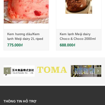
Kem hương dâu/Kem
Kem lạnh Meiji dairy
lạnh Meiji dairy 2L riped
Choco & Choco 2000ml
strawberry
775.000₫
688.000₫
sherbet(2000ml)
prev
ne
THÔNG TIN HỖ TRỢ