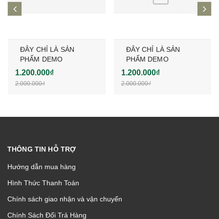
prev
ne
ĐÂY CHỈ LÀ SẢN
ĐÂY CHỈ LÀ SẢN
PHẨM DEMO
PHẨM DEMO
1.200.000₫
1.200.000₫
2.000.000₫
2.000.000₫
THÔNG TIN HỖ TRỢ
Hướng dẫn mua hàng
Hình Thức Thanh Toán
Chính sách giao nhận và vận chuyển
Chính Sách Đổi Trả Hàng